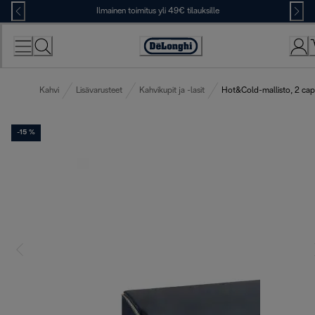
Skip
Ilmainen toimitus yli 49€ tilauksille
to
Content
Accessibility
Statement
Kahvi
Lisävarusteet
Kahvikupit ja -lasit
Hot&Cold-mallisto, 2 cappu
-15 %