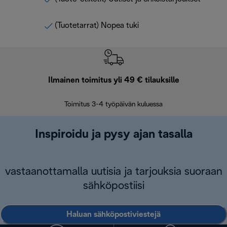
(Tuotetarrat) Nopea tuki
Ilmainen toimitus yli 49 € tilauksille
F
Toimitus 3-4 työpäivän kuluessa
Vap
Inspiroidu ja pysy ajan tasalla
vastaanottamalla uutisia ja tarjouksia suoraan
sähköpostiisi
Haluan sähköpostiviestejä