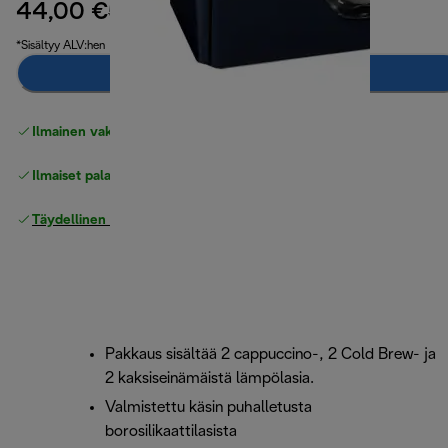
44,00 €
alkuperäinen hinta 51,90 €
51,90 €
(-15 %)
*Sisältyy ALV:hen
Lisää ostoskoriin
Ilmainen vakiotoimitus
yli 49 €
Ilmaiset palautukset
Täydellinen valmistajan takuu
Pakkaus sisältää 2 cappuccino-, 2 Cold Brew- ja
2 kaksiseinämäistä lämpölasia.
Valmistettu käsin puhalletusta
borosilikaattilasista