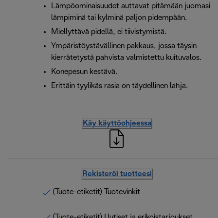
Lämpöominaisuudet auttavat pitämään juomasi
lämpiminä tai kylminä paljon pidempään.
Miellyttävä pidellä, ei tiivistymistä.
Ympäristöystävällinen pakkaus, jossa täysin
kierrätetystä pahvista valmistettu kuituvalos.
Konepesun kestävä.
Erittäin tyylikäs rasia on täydellinen lahja.
Käy käyttöohjeessa
Rekisteröi tuotteesi
(Tuote-etiketit) Tuotevinkit
(Tuote-etiketit) Uutiset ja erikoistarjoukset