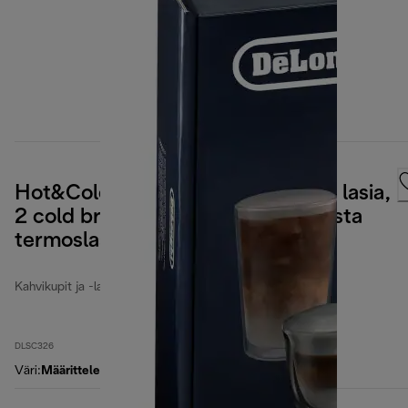
Hot&Cold-mallisto, 2 cappuccino lasia,
2 cold brew lasia, 2 kaksikerroksista
termoslasia
Kahvikupit ja -lasit
DLSC326
Väri
:
Määrittelemätön