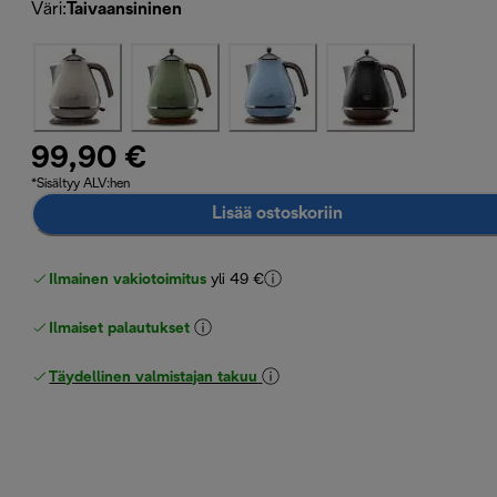
Väri
:
Taivaansininen
99,90 €
*Sisältyy ALV:hen
Lisää ostoskoriin
Ilmainen vakiotoimitus
yli 49 €
Ilmaiset palautukset
Täydellinen valmistajan takuu