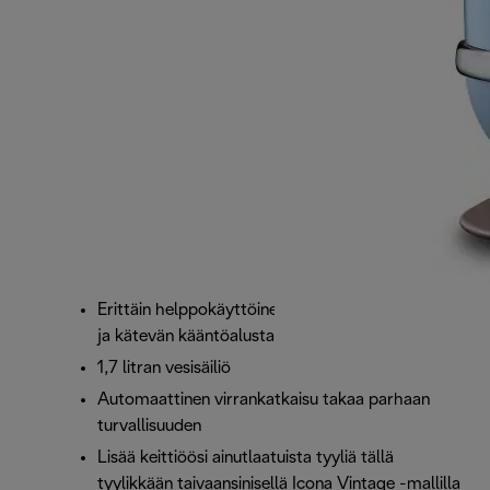
Erittäin helppokäyttöinen veden tason osoittimen
ja kätevän kääntöalustan ansiosta
1,7 litran vesisäiliö
Automaattinen virrankatkaisu takaa parhaan
turvallisuuden
Lisää keittiöösi ainutlaatuista tyyliä tällä
tyylikkään taivaansinisellä Icona Vintage -mallilla