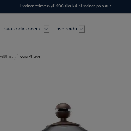
Ilmainen toimitus yli 49€ tilauksille
Ilmainen palautus
Lisää kodinkoneita
Inspiroidu
keittimet
Icona Vintage