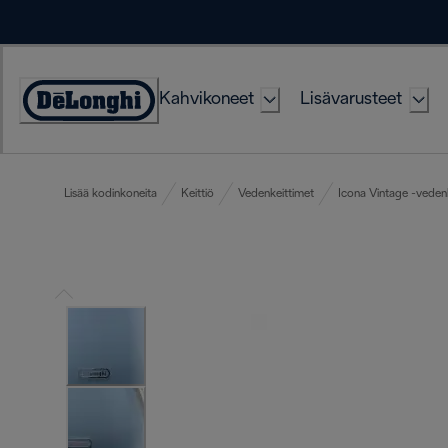
Skip
to
Content
Kahvikoneet
Lisävarusteet
Accessibility
Statement
Lisää kodinkoneita
Keittiö
Vedenkeittimet
Icona Vintage -veden