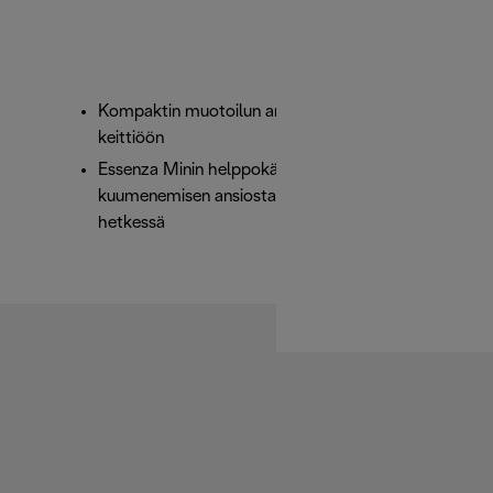
Kompaktin muotoilun ansiosta laite sopii helposti
keittiöön
Essenza Minin helppokäyttöisyyden ja nopean
kuumenemisen ansiosta lempikahvit valmistuvat
hetkessä