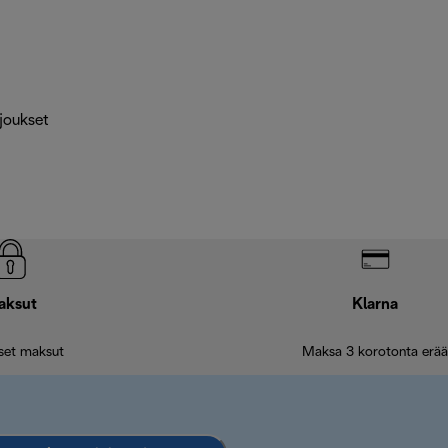
rjoukset
aksut
Klarna
iset maksut
Maksa 3 korotonta erää