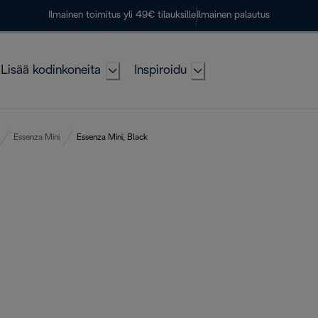
Ilmainen toimitus yli 49€ tilauksille
Ilmainen palautus
Lisää kodinkoneita
Inspiroidu
Essenza Mini
Essenza Mini, Black