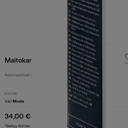
Maitokannu
Automaattiset maitokannut
DLSC006
Väri
:
Musta
34,00 €
alkuperäinen hinta 46,40 €
46,40 €
(-27 %)
*Sisältyy ALV:hen