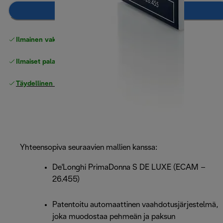
Lisää ostoskoriin
Ilmainen vakiotoimitus
yli 49 €
Ilmaiset palautukset
Täydellinen valmistajan takuu
Yhteensopiva seuraavien mallien kanssa:
De'Longhi PrimaDonna S DE LUXE (ECAM –
26.455)
Patentoitu automaattinen vaahdotusjärjestelmä,
joka muodostaa pehmeän ja paksun