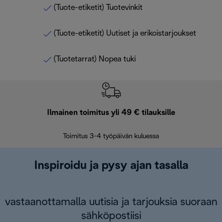
(Tuote-etiketit) Tuotevinkit
(Tuote-etiketit) Uutiset ja erikoistarjoukset
(Tuotetarrat) Nopea tuki
Ilmainen toimitus yli 49 € tilauksille
F
Toimitus 3-4 työpäivän kuluessa
Vap
Inspiroidu ja pysy ajan tasalla
vastaanottamalla uutisia ja tarjouksia suoraan
sähköpostiisi