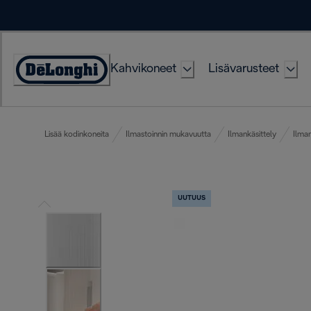
Skip
to
Content
Kahvikoneet
Lisävarusteet
Accessibility
Statement
Lisää kodinkoneita
Ilmastoinnin mukavuutta
Ilmankäsittely
Ilma
UUTUUS