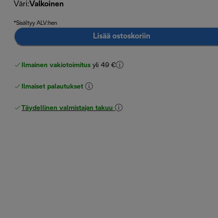
Väri
:
Valkoinen
*Sisältyy ALV:hen
Lisää ostoskoriin
Ilmainen vakiotoimitus
yli 49 €
Ilmaiset palautukset
Täydellinen valmistajan takuu