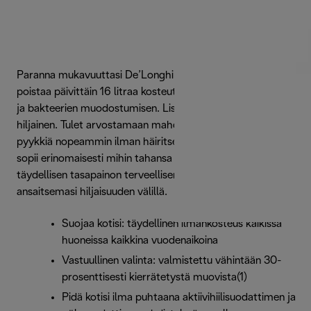
Paranna mukavuuttasi De’Longhi AriaDry Evo:llä. Se
poistaa päivittäin 16 litraa kosteutta ja estää näin homeen
ja bakteerien muodostumisen. Lisäksi se on äärimmäisen
hiljainen. Tulet arvostamaan mahdollisuutta kuivata
pyykkiä nopeammin ilman häiritsevää taustamelua. Se
sopii erinomaisesti mihin tahansa huoneeseen ja tarjoaa
täydellisen tasapainon terveellisen ympäristön ja
ansaitsemasi hiljaisuuden välillä.
Suojaa kotisi: täydellinen ilmankosteus kaikissa
huoneissa kaikkina vuodenaikoina
Vastuullinen valinta: valmistettu vähintään 30-
prosenttisesti kierrätetystä muovista(1)
Pidä kotisi ilma puhtaana aktiivihiilisuodattimen ja