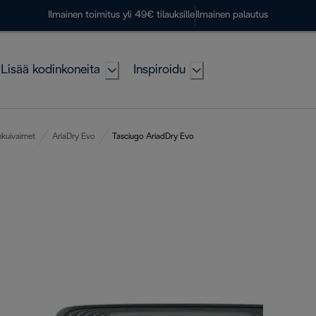
Ilmainen toimitus yli 49€ tilauksille
Ilmainen palautus
Lisää kodinkoneita
Inspiroidu
nkuivaimet
AriaDry Evo
Tasciugo AriadDry Evo