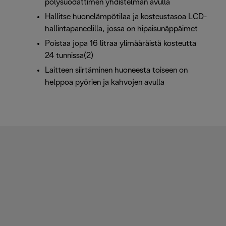
pölysuodattimen yhdistelmän avulla
Hallitse huonelämpötilaa ja kosteustasoa LCD-
hallintapaneelilla, jossa on hipaisunäppäimet
Poistaa jopa 16 litraa ylimääräistä kosteutta
24 tunnissa(2)
Laitteen siirtäminen huoneesta toiseen on
helppoa pyörien ja kahvojen avulla