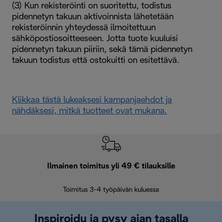
(3) Kun rekisteröinti on suoritettu, todistus
pidennetyn takuun aktivoinnista lähetetään
rekisteröinnin yhteydessä ilmoitettuun
sähköpostiosoitteeseen. Jotta tuote kuuluisi
pidennetyn takuun piiriin, sekä tämä pidennetyn
takuun todistus että ostokuitti on esitettävä.
Klikkaa tästä lukeaksesi kampanjaehdot ja
nähdäksesi, mitkä tuotteet ovat mukana.
Ilmainen toimitus yli 49 € tilauksille
F
Toimitus 3-4 työpäivän kuluessa
Vap
Inspiroidu ja pysy ajan tasalla