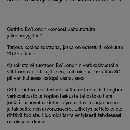
Koskee valikoituja malleja
1. elokuuta 2026
alkaen.
Ostitko De’Longhi-koneesi valtuutetulta
jälleenmyyjältä?
Tarjous koskee tuotteita, jotka on ostettu 1. elokuuta
2026 alkaen.
(1) rekisteröi tuotteen De’Longhin verkkosivustolla
välittömästi oston jälkeen, kuitenkin viimeistään 30
päivän kuluessa ostopäivästä, sekä
(2) toimittaa rekisteröidessään tuotteen De’Longhin
verkkosivustolla kopion laskusta tai ostokuitista,
josta ilmenevät rekisteröidyn tuotteen sarjanumero
ja lakisääteinen arvonlisävero. Lähetysluettelo ei ole
riittävä todiste. Huomioi tämä erityisesti tehdessäsi
ostoksia verkossa.