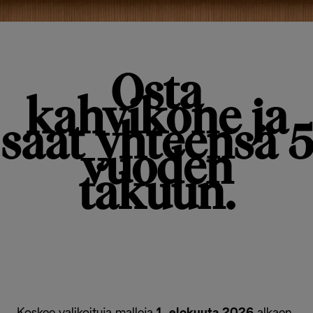
Osta
kahvikone ja
saat yhteensä 5
vuoden
takuun.