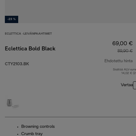
-23 %
ECLETTICA -LEIVÄNPAAHTIMET
69,00 €
Eclettica Bold Black
89,90 €
Ehdotettu hinta
CTY2103.BK
Sisältää ALV-su
a
14,02 € (
Vertaa
Browning controls
Crumb tray