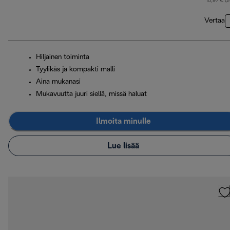
10,97 € (
Vertaa
Hiljainen toiminta
Tyylikäs ja kompakti malli
Aina mukanasi
Mukavuutta juuri siellä, missä haluat
Ilmoita minulle
Lue lisää