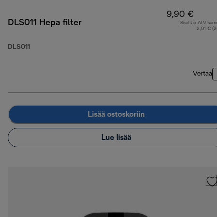
9,90 €
DLS011 Hepa filter
Sisältää ALV-su
2,01 € (
DLS011
Vertaa
Lisää ostoskoriin
Lue lisää