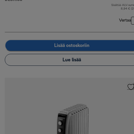
Sisältää ALV-su
a
8,94 € (
Vertaa
Lisää ostoskoriin
Lue lisää