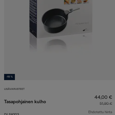
-15 %
LISÄVARUSTEET
44,00 €
Tasapohjainen kulho
51,90 €
Ehdotettu hinta
DLSK103