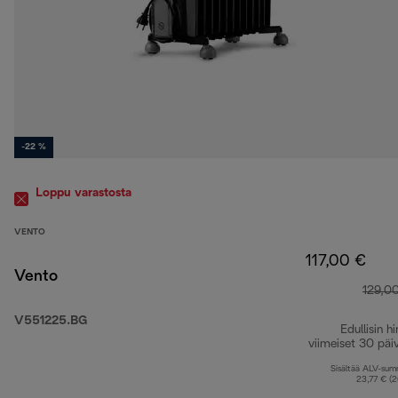
-22 %
Loppu varastosta
VENTO
117,00 €
Vento
129,0
V551225.BG
Edullisin hi
viimeiset 30 päi
Sisältää ALV-su
23,77 € (