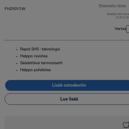
Ehdotettu hinta
FH2101/1.W
Sisältää ALV-su
a
27,41 € (
Vertaa
Rapid SHS -teknologia
Helppo ravistaa
Säädettävä termostaatti
Helppo puhdistaa
Lisää ostoskoriin
Lue lisää