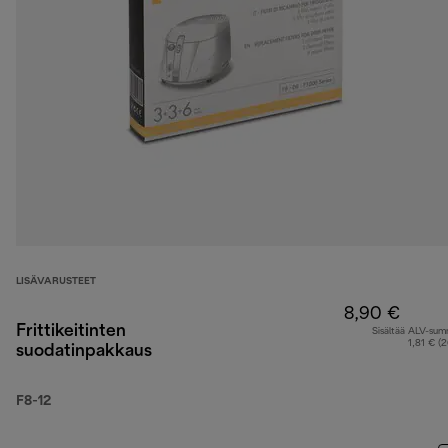
LISÄVARUSTEET
8,90 €
Frittikeitinten
Sisältää ALV-su
1,81 € (
suodatinpakkaus
F8-12