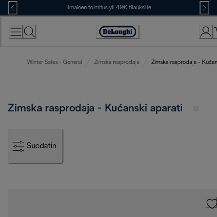
Skip
Ilmainen toimitus yli 49€ tilauksille
to
Content
Accessibility
Statement
Winter Sales - General
Zimska rasprodaja
Zimska rasprodaja - Kućans
Zimska rasprodaja - Kućanski aparati
Suodatin