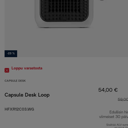
-23 %
Loppu varastosta
CAPSULE DESK
54,00 €
Capsule Desk Loop
59,0
HFXR12C03.WG
Edullisin hi
viimeiset 30 päi
Sisältää ALV-su