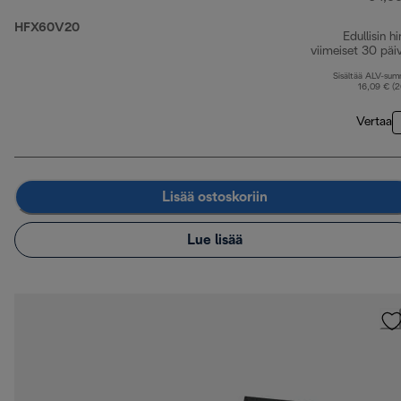
HFX60V20
Edullisin hi
viimeiset 30 päi
Sisältää ALV-su
16,09 € (
Vertaa
Lisää ostoskoriin
Lue lisää