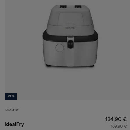
-21 %
IDEALFRY
134,90 €
IdealFry
169,90 €