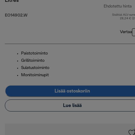
Litres
Ehdotettu hinta
EO14902.W
Sisältää ALV-su
a
28,24 € (
Vertaa
Paistotoiminto
Grillitoiminto
Sulatustoiminto
Monitoiminupit
Lisää ostoskoriin
Lue lisää