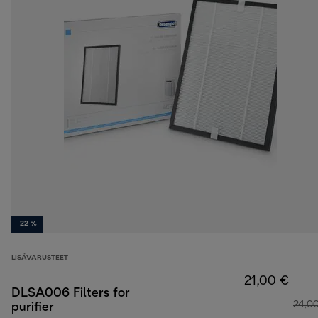
-22 %
LISÄVARUSTEET
21,00 €
DLSA006 Filters for
24,0
purifier