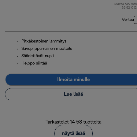
Sisältää ALV-su
a
26,52 € (
Vertaa
Pitkäkestoinen lämmitys
Savupiippumainen muotoilu
Säädettävät nupit
Helppo siirtää
Ilmoita minulle
Lue lisää
Tarkastelet 14 58 tuotteita
näytä lisää