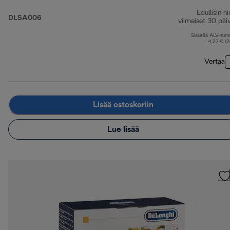
Edullisin hi
DLSA006
viimeiset 30 päi
Sisältää ALV-su
4,27 € (
Vertaa
Lisää ostoskoriin
Lue lisää