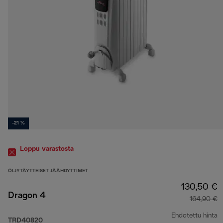
-21 %
Loppu varastosta
ÖLJYTÄYTTEISET JÄÄHDYTTIMET
130,50 €
Dragon 4
164,90 €
Ehdotettu hinta
TRD40820