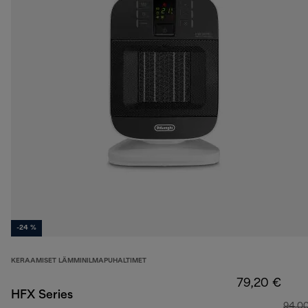
-24 %
KERAAMISET LÄMMINILMAPUHALTIMET
79,20 €
HFX Series
94,0