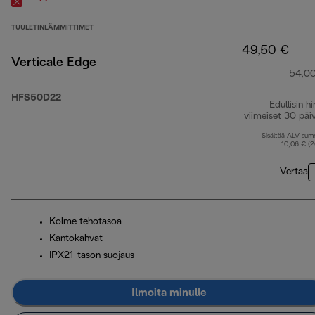
TUULETINLÄMMITTIMET
49,50 €
Verticale Edge
54,0
HFS50D22
Edullisin hi
viimeiset 30 päi
Sisältää ALV-su
10,06 € (
Vertaa
Kolme tehotasoa
Kantokahvat
IPX21-tason suojaus
Ilmoita minulle