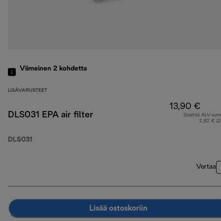
Viimeinen 2
kohdetta
LISÄVARUSTEET
13,90 €
DLS031 EPA air filter
Sisältää ALV-su
2,82 € (
DLS031
Vertaa
Lisää ostoskoriin