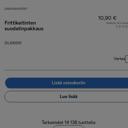
LISÄVARUSTEET
10,90 €
Frittikeitinten
Sisältää ALV-su
2,21 € (
suodatinpakkaus
DLSK001
Vertaa
Lisää ostoskoriin
Lue lisää
Tarkastelet 14 138 tuotteita