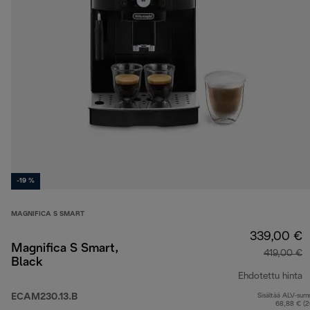
-19 %
MAGNIFICA S SMART
339,00 €
Magnifica S Smart,
419,00 €
Black
Ehdotettu hinta
ECAM230.13.B
Sisältää ALV-su
a
68,88 € (