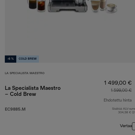
-6 %
COLD BREW
LA SPECIALISTA MAESTRO
1 499,00 €
La Specialista Maestro
1 599,00 €
– Cold Brew
Ehdotettu hinta
EC9885.M
Sisältää ALV-su
a
304,58 € (
Vertaa