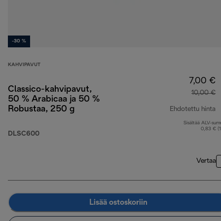
-30 %
KAHVIPAVUT
7,00 €
Classico-kahvipavut,
10,00 €
50 % Arabicaa ja 50 %
Robustaa, 250 g
Ehdotettu hinta
Sisältää ALV-su
a
0,83 € (
DLSC600
Vertaa
Lisää ostoskoriin