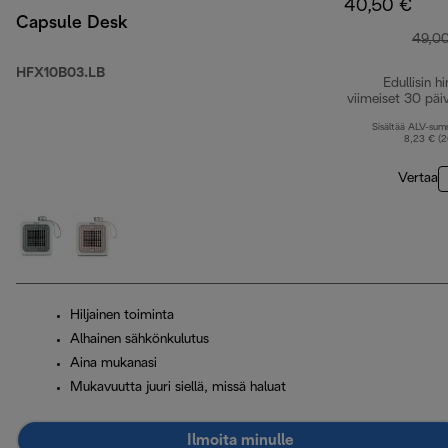
40,50 €
Capsule Desk
49,0
HFX10B03.LB
Edullisin hi
viimeiset 30 päi
Sisältää ALV-su
8,23 € (
Vertaa
Hiljainen toiminta
Alhainen sähkönkulutus
Aina mukanasi
Mukavuutta juuri siellä, missä haluat
Ilmoita minulle