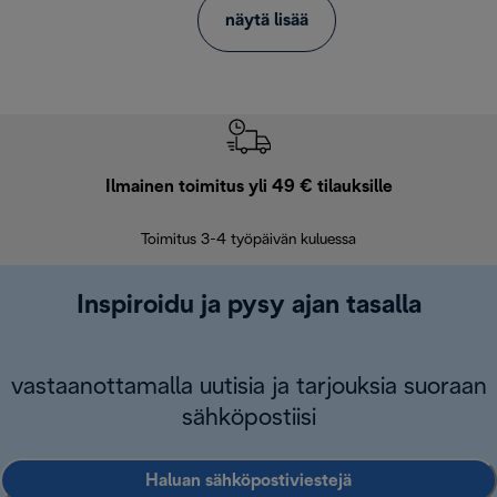
näytä lisää
Ilmainen toimitus yli 49 € tilauksille
F
Toimitus 3-4 työpäivän kuluessa
Vap
Inspiroidu ja pysy ajan tasalla
vastaanottamalla uutisia ja tarjouksia suoraan
sähköpostiisi
Haluan sähköpostiviestejä