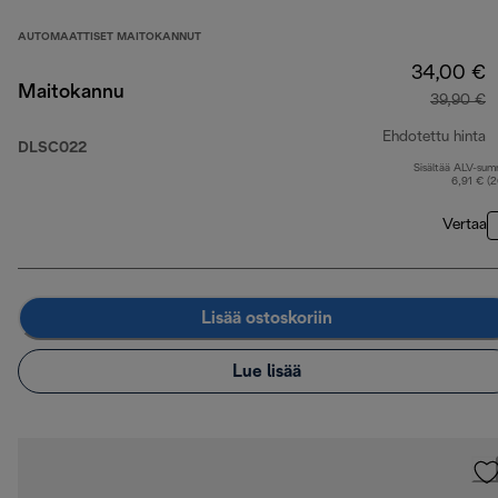
AUTOMAATTISET MAITOKANNUT
34,00 €
Maitokannu
39,90 €
Ehdotettu hinta
DLSC022
Sisältää ALV-su
a
6,91 € (
Vertaa
Lisää ostoskoriin
Lue lisää