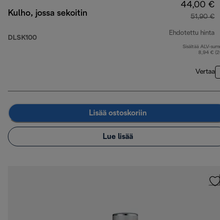
44,00 €
Kulho, jossa sekoitin
51,90 €
Ehdotettu hinta
DLSK100
Sisältää ALV-su
a
8,94 € (
Vertaa
Lisää ostoskoriin
Lue lisää