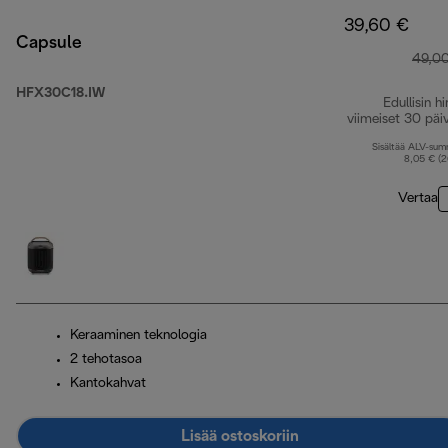
39,60 €
Capsule
49,0
HFX30C18.IW
Edullisin hi
viimeiset 30 päi
Sisältää ALV-su
8,05 € (
Vertaa
Keraaminen teknologia
2 tehotasoa
Kantokahvat
Lisää ostoskoriin