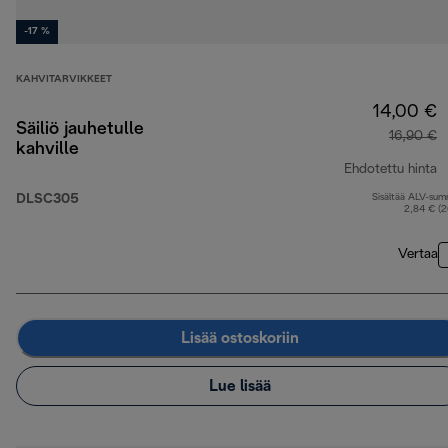
-17 %
KAHVITARVIKKEET
14,00 €
Säiliö jauhetulle
16,90 €
kahville
Ehdotettu hinta
DLSC305
Sisältää ALV-su
a
2,84 € (
Vertaa
Lisää ostoskoriin
Lue lisää