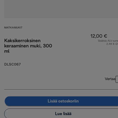
MATKAMUKIT
12,00 €
Kaksikerroksinen
Sisältää ALV-su
2,44 € (
keraaminen muki, 300
ml
DLSC067
Vertaa
Lisää ostoskoriin
Lue lisää