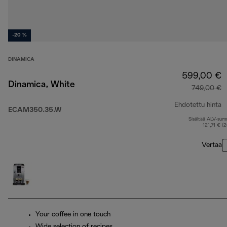
-20 %
DINAMICA
599,00 €
Dinamica, White
749,00 €
Ehdotettu hinta
ECAM350.35.W
Sisältää ALV-su
a
121,71 € (
Vertaa
Your coffee in one touch
Wide selection of recipes