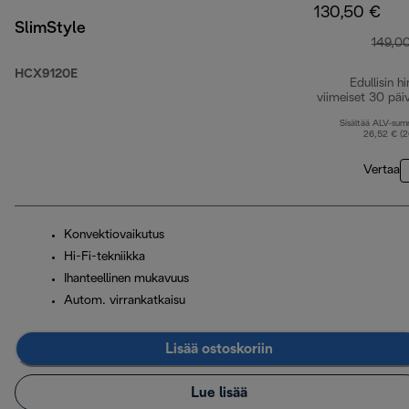
130,50 €
SlimStyle
149,0
HCX9120E
Edullisin hi
viimeiset 30 päi
Sisältää ALV-su
26,52 € (
Vertaa
Konvektiovaikutus
Hi-Fi-tekniikka
Ihanteellinen mukavuus
Autom. virrankatkaisu
Lisää ostoskoriin
Lue lisää