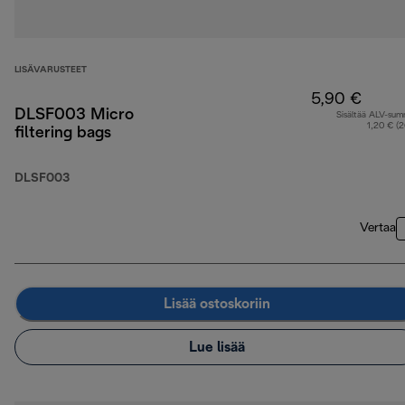
LISÄVARUSTEET
5,90 €
DLSF003 Micro
Sisältää ALV-su
1,20 € (
filtering bags
DLSF003
Vertaa
Lisää ostoskoriin
Lue lisää