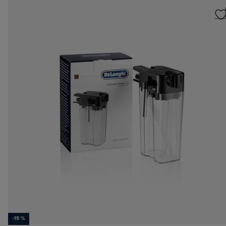
-15 %