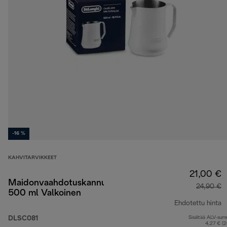
-16 %
KAHVITARVIKKEET
21,00 €
Maidonvaahdotuskannu
24,90 €
500 ml Valkoinen
Ehdotettu hinta
DLSC081
Sisältää ALV-su
a
4,27 € (