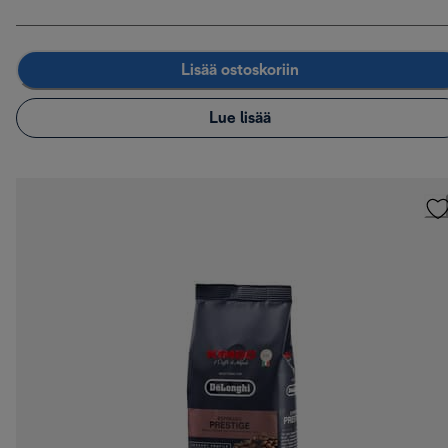
Lisää ostoskoriin
Lue lisää