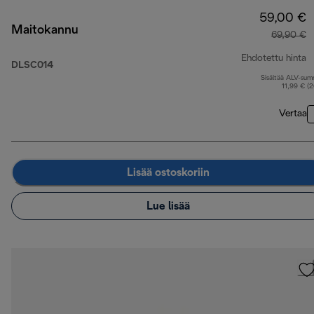
59,00 €
Maitokannu
69,90 €
Ehdotettu hinta
DLSC014
Sisältää ALV-su
a
11,99 € (
Vertaa
Lisää ostoskoriin
Lue lisää