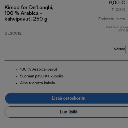
9,00 €
Kimbo for De'Longhi,
11,00 €
100 % Arabica -
kahvipavut, 250 g
Ehdotettu hinta
Sisältää ALV-su
a
1,07 € (
DLSC612
Vertaa
100 % Arabica-pavut
Suoraan pavuista kuppiin
Aina tuoretta kahvia
Lisää ostoskoriin
Lue lisää