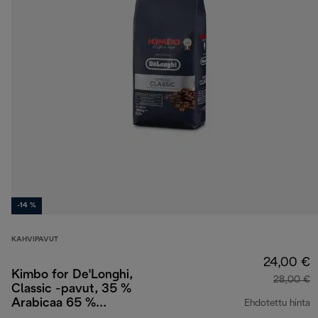
-14 %
KAHVIPAVUT
24,00 €
Kimbo for De'Longhi,
28,00 €
Classic -pavut, 35 %
Arabicaa 65 %
Ehdotettu hinta
Robustaa, 1 kg