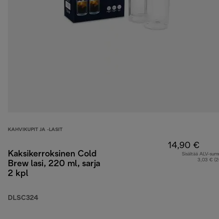
KAHVIKUPIT JA -LASIT
14,90 €
Kaksikerroksinen Cold
Sisältää ALV-su
3,03 € (
Brew lasi, 220 ml, sarja
2 kpl
DLSC324