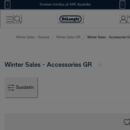
Skip
Ilmainen toimitus yli 49€ tilauksille
to
Content
Accessibility
Statement
Winter Sales - General
Winter Sales GR
Winter Sales - Accessories 
Winter Sales - Accessories GR
Suodatin