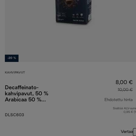
-20 %
KAHVIPAVUT
8,00 €
Decaffeinato-
10,00 €
kahvipavut, 50 %
Arabicaa 50 %
Ehdotettu hinta
Robustaa, 250 g
Sisältää ALV-su
a
0,95 € (
DLSC603
Vertaa