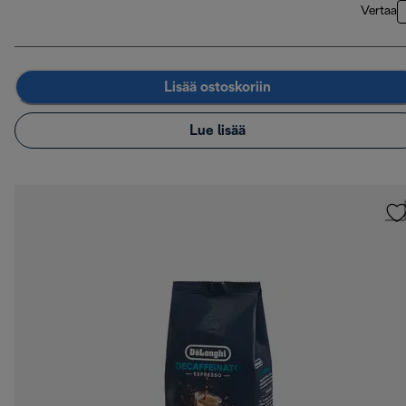
Vertaa
Lisää ostoskoriin
Lue lisää