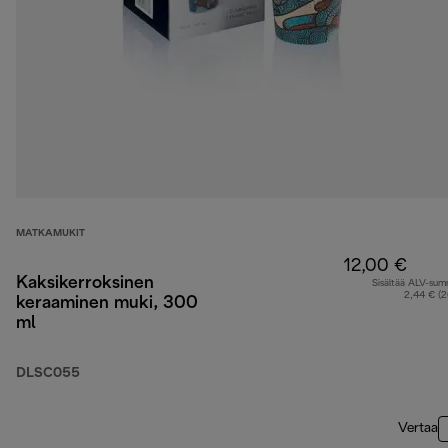
MATKAMUKIT
12,00 €
Kaksikerroksinen
Sisältää ALV-su
2,44 € (
keraaminen muki, 300
ml
DLSC055
Vertaa