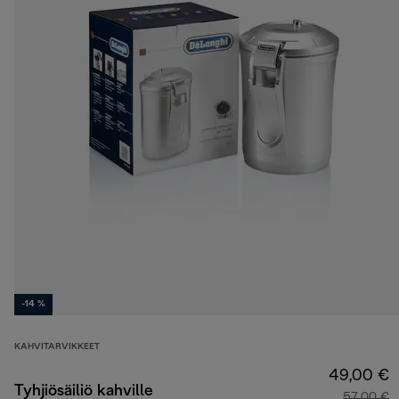
-14 %
KAHVITARVIKKEET
49,00 €
Tyhjiösäiliö kahville
57,00 €