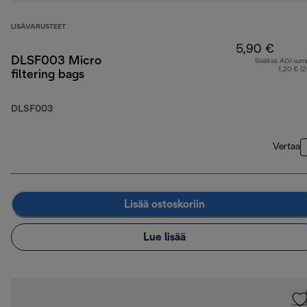
LISÄVARUSTEET
5,90 €
DLSF003 Micro
Sisältää ALV-su
1,20 € (
filtering bags
DLSF003
Vertaa
Lisää ostoskoriin
Lue lisää