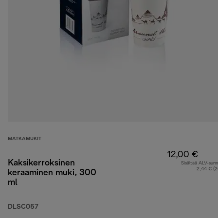
MATKAMUKIT
12,00 €
Kaksikerroksinen
Sisältää ALV-su
2,44 € (
keraaminen muki, 300
ml
DLSC057