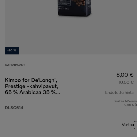
-20 %
KAHVIPAVUT
8,00 €
Kimbo for De'Longhi,
10,00 €
Prestige -kahvipavut,
65 % Arabicaa 35 %
Ehdotettu hinta
Robustaa, 250 g
Sisältää ALV-su
a
0,95 € (
DLSC614
Vertaa