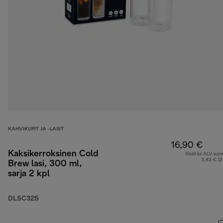
KAHVIKUPIT JA -LASIT
16,90 €
Kaksikerroksinen Cold
Sisältää ALV-su
3,43 € (
Brew lasi, 300 ml,
sarja 2 kpl
DLSC325