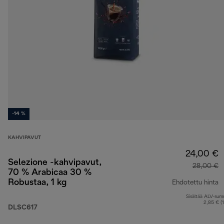
-14 %
KAHVIPAVUT
24,00 €
Selezione -kahvipavut,
28,00 €
70 % Arabicaa 30 %
Robustaa, 1 kg
Ehdotettu hinta
Sisältää ALV-su
a
2,85 € (
DLSC617