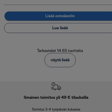
Lisää ostoskoriin
Lue lisää
Tarkastelet 14 65 tuotteita
näytä lisää
Ilmainen toimitus yli 49 € tilauksille
F
Toimitus 3-4 työpäivän kuluessa
Vap