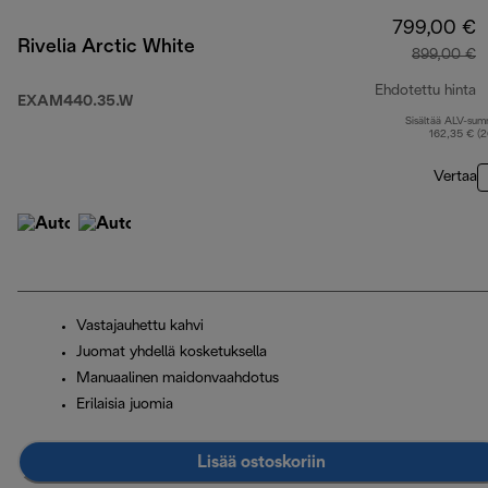
799,00 €
Rivelia Arctic White
899,00 €
Ehdotettu hinta
EXAM440.35.W
Sisältää ALV-su
a
162,35 € (
Vertaa
Vastajauhettu kahvi
Juomat yhdellä kosketuksella
Manuaalinen maidonvaahdotus
Erilaisia juomia
Lisää ostoskoriin