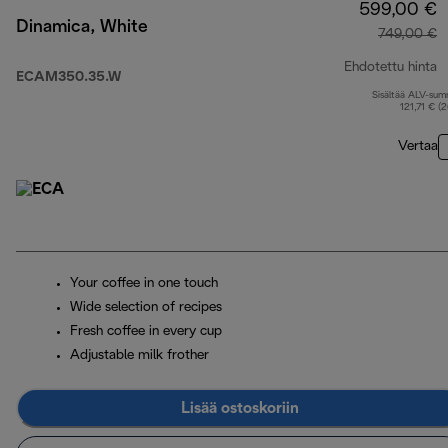
599,00 €
Dinamica, White
749,00 €
Ehdotettu hinta
ECAM350.35.W
Sisältää ALV-su
a
121,71 € (
Vertaa
Your coffee in one touch
Wide selection of recipes
Fresh coffee in every cup
Adjustable milk frother
Lisää ostoskoriin