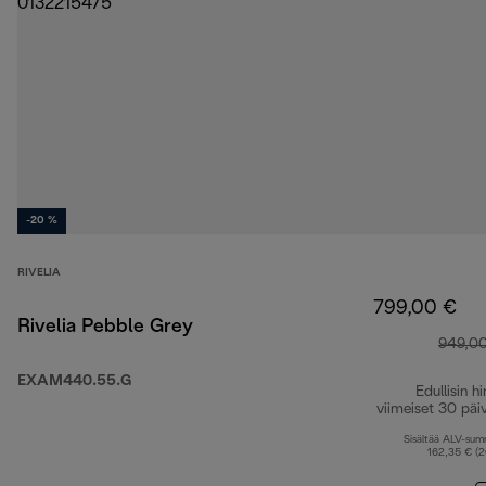
-20 %
RIVELIA
799,00 €
Rivelia Pebble Grey
949,0
EXAM440.55.G
Edullisin hi
viimeiset 30 päi
Sisältää ALV-su
162,35 € (