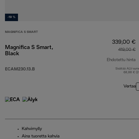
-19 %
MAGNIFICA S SMART
339,00 €
Magnifica S Smart,
419,00 €
Black
Ehdotettu hinta
ECAM230.13.B
Sisältää ALV-su
a
68,88 € (
Vertaa
Kahvimylly
Aina tuoretta kahvia