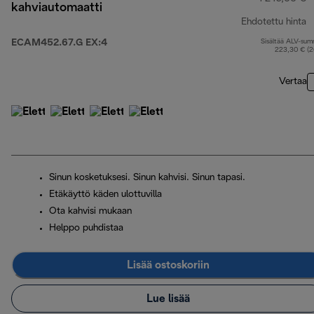
kahviautomaatti
Ehdotettu hinta
ECAM452.67.G EX:4
Sisältää ALV-su
a
223,30 € (
Vertaa
Sinun kosketuksesi. Sinun kahvisi. Sinun tapasi.
Etäkäyttö käden ulottuvilla
Ota kahvisi mukaan
Helppo puhdistaa
Lisää ostoskoriin
Lue lisää