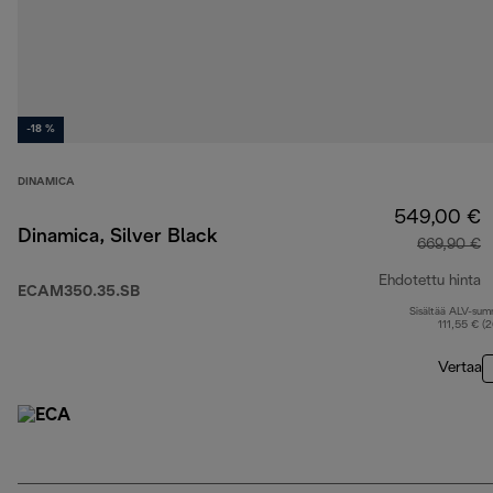
-18 %
DINAMICA
549,00 €
Dinamica, Silver Black
669,90 €
Ehdotettu hinta
ECAM350.35.SB
Sisältää ALV-su
a
111,55 € (
Vertaa