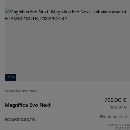
-11 %
MAGNIFICA EVO NEXT
799,00 €
Magnifica Evo Next
899,00 €
Ehdotettu hinta
ECAM312.80.TB
Sisältää ALV-su
a
162,35 € (