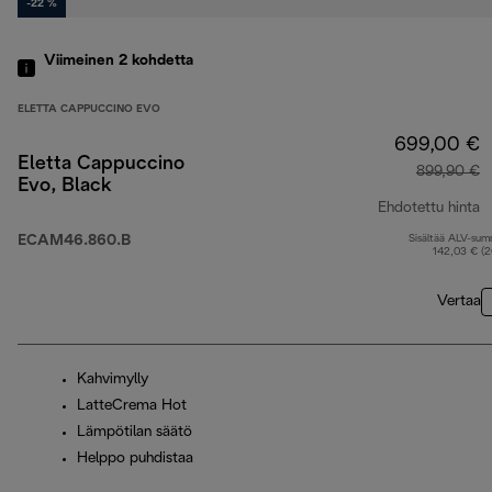
-22 %
Viimeinen 2
kohdetta
ELETTA CAPPUCCINO EVO
699,00 €
Eletta Cappuccino
899,90 €
Evo, Black
Ehdotettu hinta
ECAM46.860.B
Sisältää ALV-su
a
142,03 € (
Vertaa
Kahvimylly
LatteCrema Hot
Lämpötilan säätö
Helppo puhdistaa