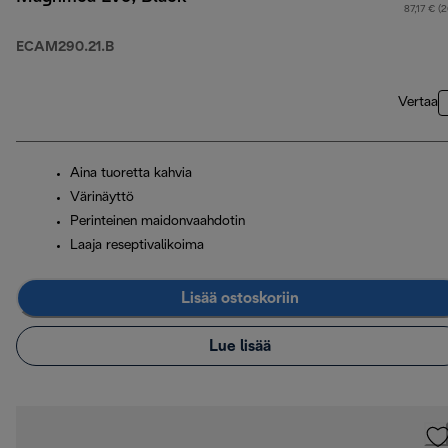
87,17 € (
ECAM290.21.B
Vertaa
Aina tuoretta kahvia
Värinäyttö
Perinteinen maidonvaahdotin
Laaja reseptivalikoima
Lisää ostoskoriin
Lue lisää