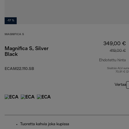
-17 %
MAGNIFICA S
349,00 €
Magnifica S, Silver
419,00 €
Black
Ehdotettu hinta
ECAM22.110.SB
Sisältää ALV-su
a
70,91 € (
Vertaa
Tuoretta kahvia joka kupissa