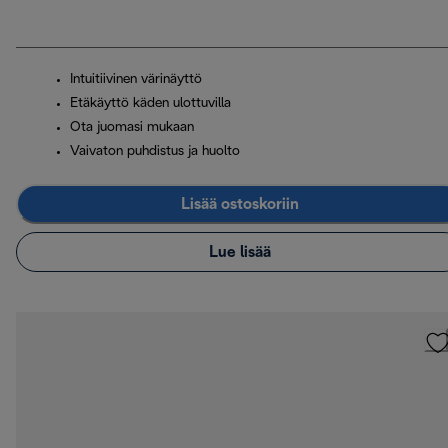
Intuitiivinen värinäyttö
Etäkäyttö käden ulottuvilla
Ota juomasi mukaan
Vaivaton puhdistus ja huolto
Lisää ostoskoriin
Lue lisää