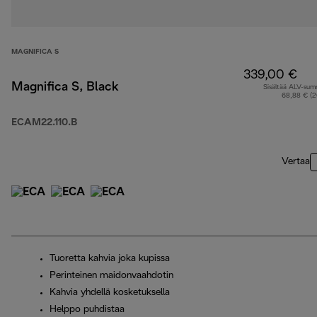
MAGNIFICA S
339,00 €
Magnifica S, Black
Sisältää ALV-su
68,88 € (
ECAM22.110.B
Vertaa
Tuoretta kahvia joka kupissa
Perinteinen maidonvaahdotin
Kahvia yhdellä kosketuksella
Helppo puhdistaa