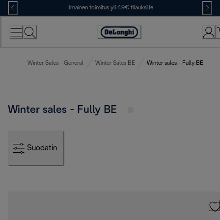
Skip
Ilmainen toimitus yli 49€ tilauksille
to
Content
Accessibility
Statement
Winter Sales - General
Winter Sales BE
Winter sales - Fully BE
Winter sales - Fully BE
Suodatin