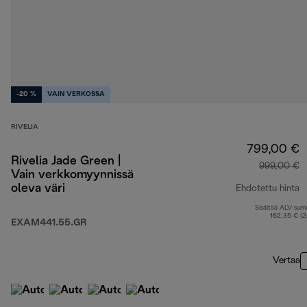
-20 %
VAIN VERKOSSA
RIVELIA
799,00 €
Rivelia Jade Green |
999,00 €
Vain verkkomyynnissä
oleva väri
Ehdotettu hinta
Sisältää ALV-su
a
162,35 € (
EXAM441.55.GR
Vertaa