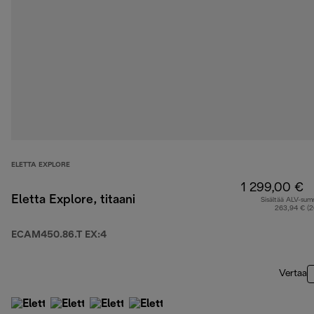
ELETTA EXPLORE
1 299,00 €
Eletta Explore, titaani
Sisältää ALV-su
263,94 € (
ECAM450.86.T EX:4
Vertaa