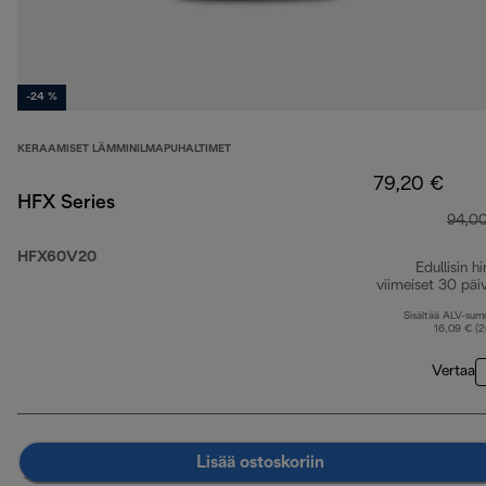
-24 %
KERAAMISET LÄMMINILMAPUHALTIMET
79,20 €
HFX Series
94,0
HFX60V20
Edullisin hi
viimeiset 30 päi
Sisältää ALV-su
16,09 € (
Vertaa
Lisää ostoskoriin