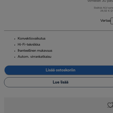
viimeiset 30 päi
Sisältää ALV-su
26,52 € (
Vertaa
Konvektiovaikutus
Hi-Fi-tekniikka
Ihanteellinen mukavuus
Autom. virrankatkaisu
Lisää ostoskoriin
Lue lisää