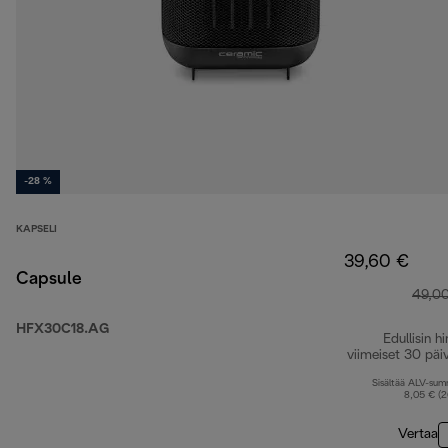
-28 %
KAPSELI
39,60 €
Capsule
49,0
HFX30C18.AG
Edullisin hi
viimeiset 30 päi
Sisältää ALV-su
8,05 € (
Vertaa