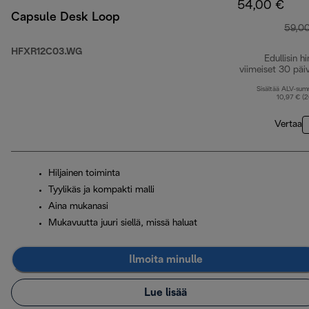
54,00 €
Capsule Desk Loop
59,0
HFXR12C03.WG
Edullisin hi
viimeiset 30 päi
Sisältää ALV-su
10,97 € (
Vertaa
Hiljainen toiminta
Tyylikäs ja kompakti malli
Aina mukanasi
Mukavuutta juuri siellä, missä haluat
Ilmoita minulle
Lue lisää