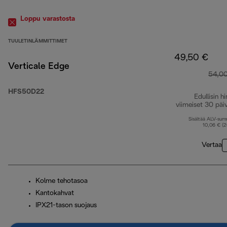
Loppu varastosta
TUULETINLÄMMITTIMET
49,50 €
Verticale Edge
54,0
HFS50D22
Edullisin hi
viimeiset 30 päi
Sisältää ALV-su
10,06 € (
Vertaa
Kolme tehotasoa
Kantokahvat
IPX21-tason suojaus