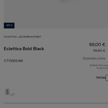
-23 %
ECLETTICA -LEIVÄNPAAHTIMET
69,00 €
Eclettica Bold Black
89,90 €
Ehdotettu hinta
CTY2103.BK
Sisältää ALV-su
a
14,02 € (
Vertaa