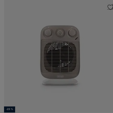
-23 %