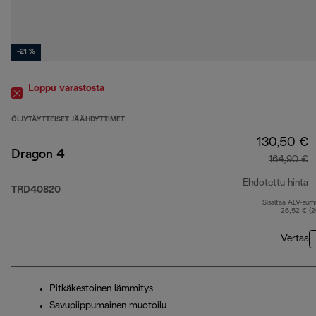
-21 %
Loppu varastosta
ÖLJYTÄYTTEISET JÄÄHDYTTIMET
130,50 €
Dragon 4
164,90 €
Ehdotettu hinta
TRD40820
Sisältää ALV-su
a
26,52 € (
Vertaa
Pitkäkestoinen lämmitys
Savupiippumainen muotoilu