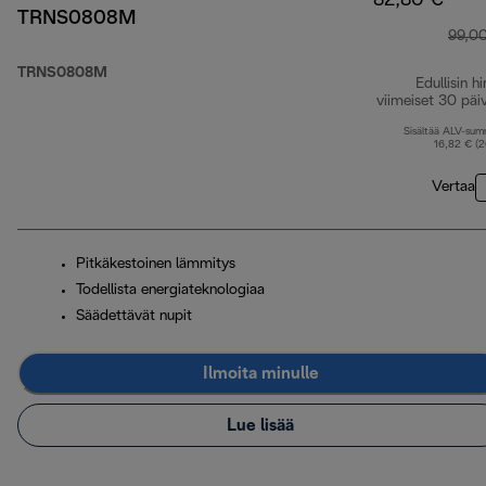
82,80 €
TRNS0808M
99,0
TRNS0808M
Edullisin hi
viimeiset 30 päi
Sisältää ALV-su
16,82 € (
Vertaa
Pitkäkestoinen lämmitys
Todellista energiateknologiaa
Säädettävät nupit
Ilmoita minulle
Lue lisää