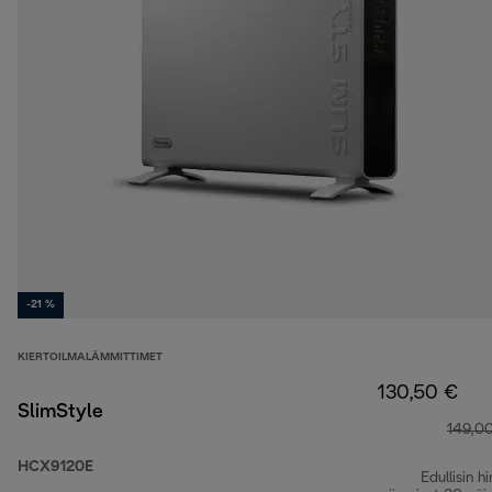
-21 %
KIERTOILMALÄMMITTIMET
130,50 €
SlimStyle
149,0
HCX9120E
Edullisin hi