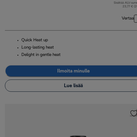
Sisältää ALV-su
23,77 € (
Vertaa
Quick Heat up
Long-lasting heat
Delight in gentle heat
Ilmoita minulle
Lue lisää