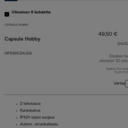
Viimeinen 9
kohdetta
CAPSULE HOBBY
49,50 €
Capsule Hobby
54,0
HFS30C24.DG
Edullisin hi
viimeiset 30 päi
Sisältää ALV-su
10,06 € (
Vertaa
2 tehotasoa
Kantokahva
IPX21-tason suojaus
Autom. virrankatkaisu