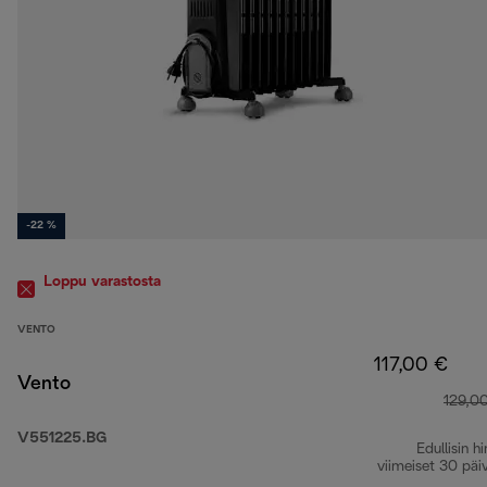
-22 %
Loppu varastosta
VENTO
117,00 €
Vento
129,0
V551225.BG
Edullisin hi
viimeiset 30 päi