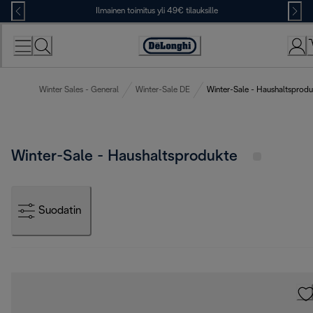
Skip
Ilmainen toimitus yli 49€ tilauksille
to
Content
Accessibility
Statement
Winter Sales - General
Winter-Sale DE
Winter-Sale - Haushaltsprodu
Winter-Sale - Haushaltsprodukte
Suodatin