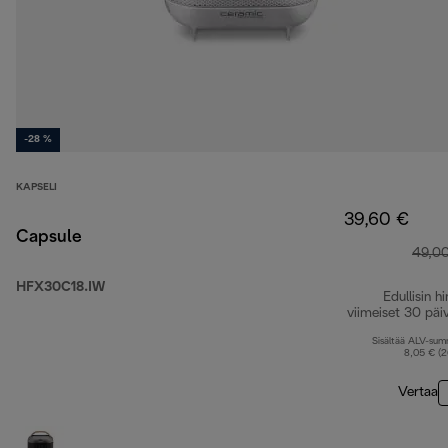
-28 %
KAPSELI
39,60 €
Capsule
49,0
HFX30C18.IW
Edullisin hi
viimeiset 30 päi
Sisältää ALV-su
8,05 € (
Vertaa