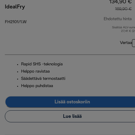
134,90 €
IdealFry
169,90 €
Ehdotettu hinta
FH2101/1.W
Sisältää ALV-su
a
27,41 € (
Vertaa
Rapid SHS -teknologia
Helppo ravistaa
Säädettävä termostaatti
Helppo puhdistaa
Lisää ostoskoriin
Lue lisää