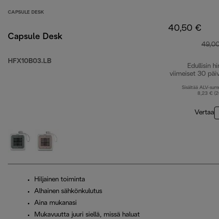
CAPSULE DESK
40,50 €
Capsule Desk
49,0
HFX10B03.LB
Edullisin hi
viimeiset 30 päi
Sisältää ALV-su
8,23 € (
Vertaa
Hiljainen toiminta
Alhainen sähkönkulutus
Aina mukanasi
Mukavuutta juuri siellä, missä haluat