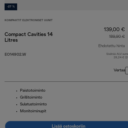
-27 %
KOMPAKTIT ELEKTRONISET UUNIT
139,00 €
Compact Cavities 14
189,90 €
Litres
Ehdotettu hinta
EO14902.W
Sisältää ALV-su
a
28,24 € (
Vertaa
Paistotoiminto
Grillitoiminto
Sulatustoiminto
Monitoiminupit
Lisää ostoskoriin