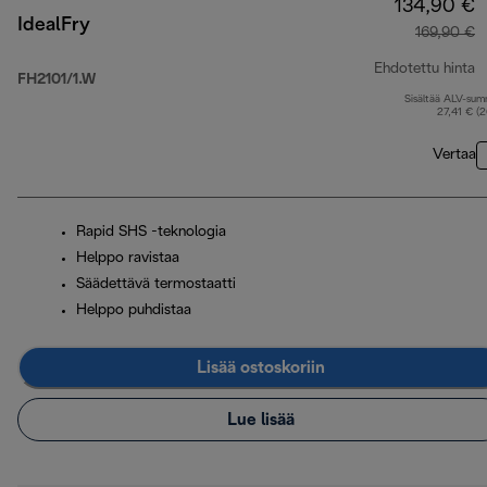
134,90 €
IdealFry
169,90 €
Ehdotettu hinta
FH2101/1.W
Sisältää ALV-su
a
27,41 € (
Vertaa
Rapid SHS -teknologia
Helppo ravistaa
Säädettävä termostaatti
Helppo puhdistaa
Lisää ostoskoriin
Lue lisää