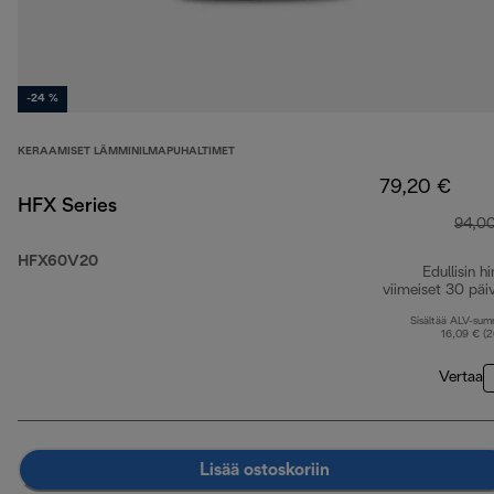
-24 %
KERAAMISET LÄMMINILMAPUHALTIMET
79,20 €
HFX Series
94,0
HFX60V20
Edullisin hi
viimeiset 30 päi
Sisältää ALV-su
16,09 € (
Vertaa
Lisää ostoskoriin