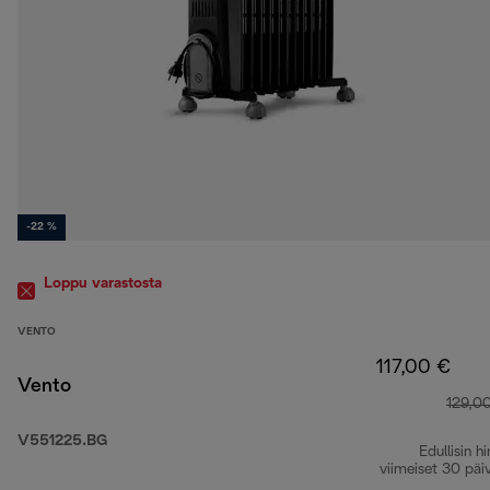
-22 %
Loppu varastosta
VENTO
117,00 €
Vento
129,0
V551225.BG
Edullisin hi
viimeiset 30 päi