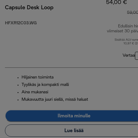
54,00 €
Capsule Desk Loop
59,0
HFXR12C03.WG
Edullisin hi
viimeiset 30 päi
Sisältää ALV-su
10,97 € (
Vertaa
Hiljainen toiminta
Tyylikäs ja kompakti malli
Aina mukanasi
Mukavuutta juuri siellä, missä haluat
Ilmoita minulle
Lue lisää