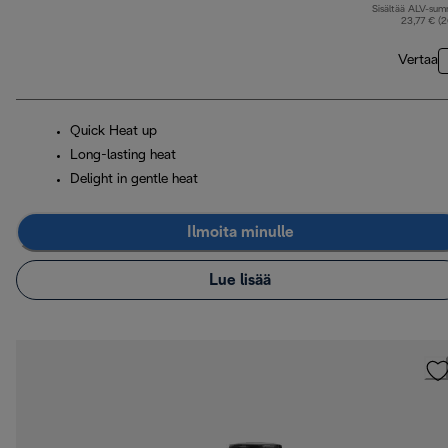
Sisältää ALV-su
23,77 € (
Vertaa
Quick Heat up
Long-lasting heat
Delight in gentle heat
Ilmoita minulle
Lue lisää