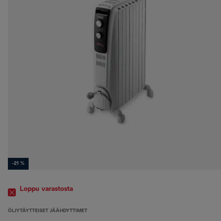
-21 %
Loppu varastosta
ÖLJYTÄYTTEISET JÄÄHDYTTIMET