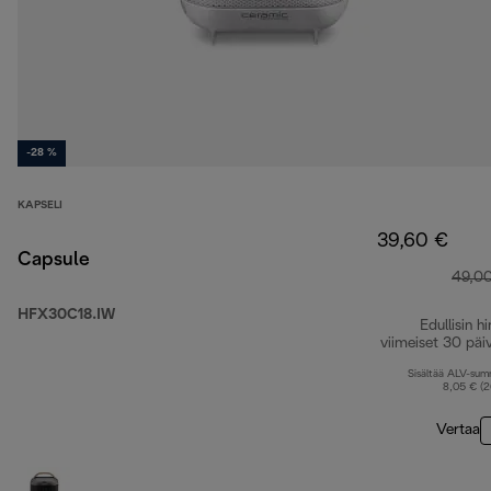
-28 %
KAPSELI
39,60 €
Capsule
49,0
HFX30C18.IW
Edullisin hi
viimeiset 30 päi
Sisältää ALV-su
8,05 € (
Vertaa