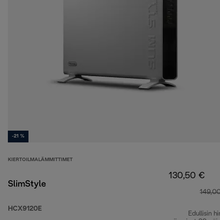
-21 %
KIERTOILMALÄMMITTIMET
130,50 €
SlimStyle
149,0
HCX9120E
Edullisin hi