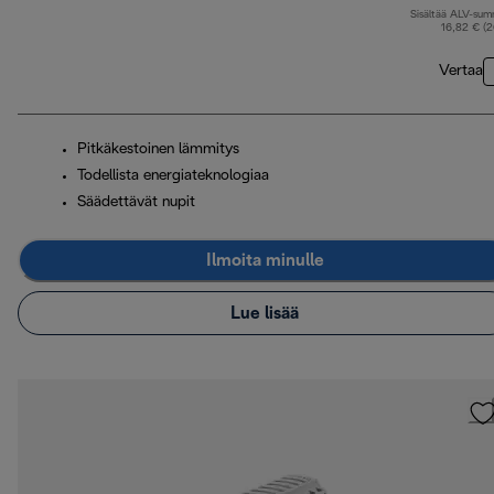
Sisältää ALV-su
16,82 € (
Vertaa
Pitkäkestoinen lämmitys
Todellista energiateknologiaa
Säädettävät nupit
Ilmoita minulle
Lue lisää