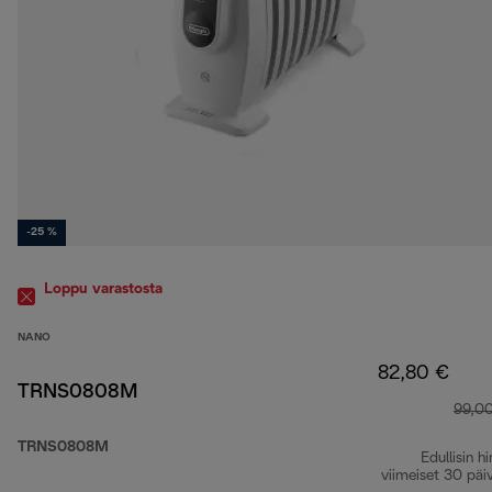
-25 %
Loppu varastosta
NANO
82,80 €
TRNS0808M
99,0
TRNS0808M
Edullisin hi
viimeiset 30 päi