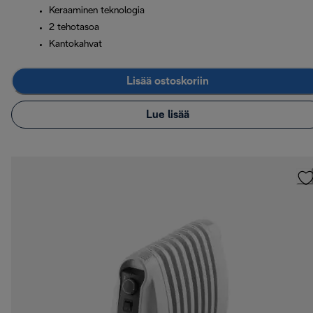
Keraaminen teknologia
2 tehotasoa
Kantokahvat
Lisää ostoskoriin
Lue lisää