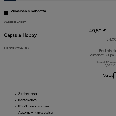
Viimeinen 9
kohdetta
CAPSULE HOBBY
49,50 €
Capsule Hobby
54,0
HFS30C24.DG
Edullisin hi
viimeiset 30 päi
Sisältää ALV-su
10,06 € (
Vertaa
2 tehotasoa
Kantokahva
IPX21-tason suojaus
Autom. virrankatkaisu