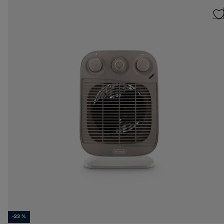
-23 %