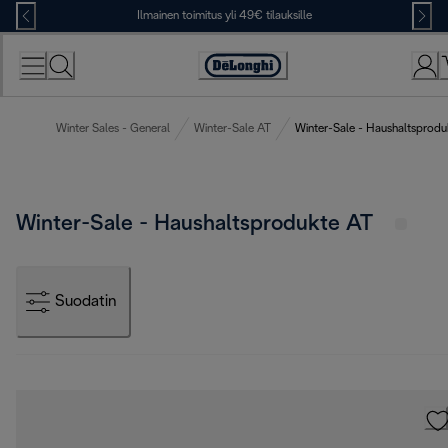
Skip
Ilmainen toimitus yli 49€ tilauksille
to
Content
Accessibility
Statement
Winter Sales - General
Winter-Sale AT
Winter-Sale - Haushaltsprodu
Winter-Sale - Haushaltsprodukte AT
Suodatin