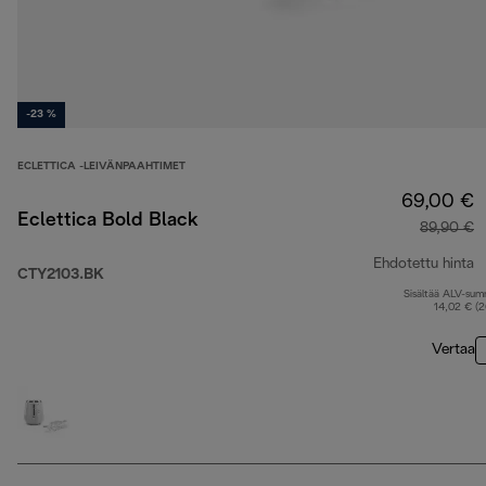
-23 %
ECLETTICA -LEIVÄNPAAHTIMET
69,00 €
Eclettica Bold Black
89,90 €
Ehdotettu hinta
CTY2103.BK
Sisältää ALV-su
a
14,02 € (
Vertaa