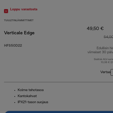
Loppu varastosta
TUULETINLÄMMITTIMET
49,50 €
Verticale Edge
54,0
HFS50D22
Edullisin hi
viimeiset 30 päi
Sisältää ALV-su
10,06 € (
Vertaa
Kolme tehotasoa
Kantokahvat
IPX21-tason suojaus