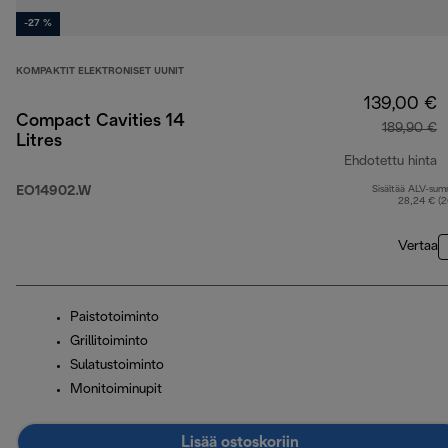
-27 %
KOMPAKTIT ELEKTRONISET UUNIT
139,00 €
Compact Cavities 14
189,90 €
Litres
Ehdotettu hinta
EO14902.W
Sisältää ALV-su
a
28,24 € (
Vertaa
Paistotoiminto
Grillitoiminto
Sulatustoiminto
Monitoiminupit
Lisää ostoskoriin