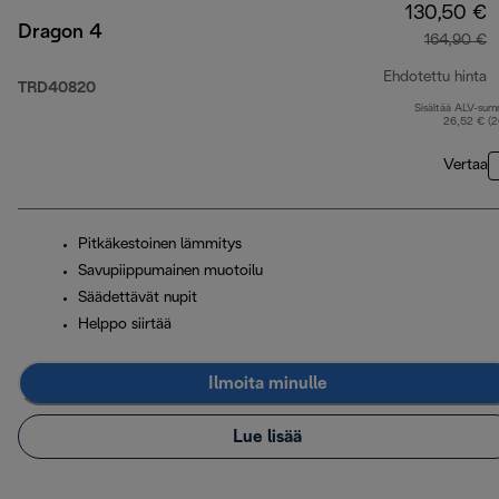
130,50 €
Dragon 4
164,90 €
Ehdotettu hinta
TRD40820
Sisältää ALV-su
a
26,52 € (
Vertaa
Pitkäkestoinen lämmitys
Savupiippumainen muotoilu
Säädettävät nupit
Helppo siirtää
Ilmoita minulle
Lue lisää