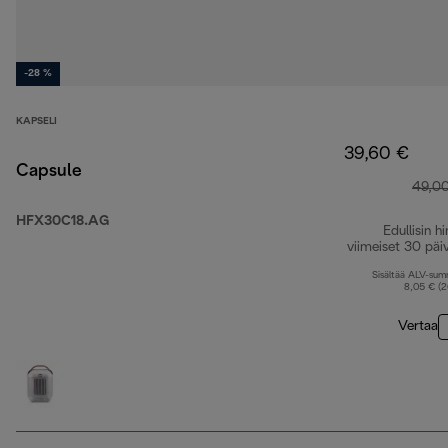
-28 %
KAPSELI
39,60 €
Capsule
49,0
HFX30C18.AG
Edullisin hi
viimeiset 30 päi
Sisältää ALV-su
8,05 € (
Vertaa