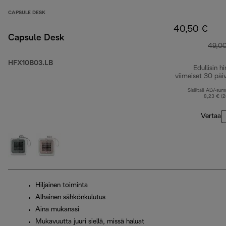
CAPSULE DESK
40,50 €
Capsule Desk
49,0
HFX10B03.LB
Edullisin hi
viimeiset 30 päi
Sisältää ALV-su
8,23 € (
Vertaa
Hiljainen toiminta
Alhainen sähkönkulutus
Aina mukanasi
Mukavuutta juuri siellä, missä haluat