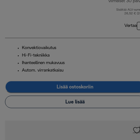
viimeiset 30 päi
Sisältää ALV-su
26,52 € (
Vertaa
Konvektiovaikutus
Hi-Fi-tekniikka
Ihanteellinen mukavuus
Autom. virrankatkaisu
Lisää ostoskoriin
Lue lisää