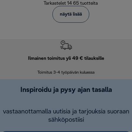
Tarkastelet 14 65 tuotteita
näytä lisää
Ilmainen toimitus yli 49 € tilauksille
F
Toimitus 3-4 työpäivän kuluessa
Vap
Inspiroidu ja pysy ajan tasalla
vastaanottamalla uutisia ja tarjouksia suoraan
sähköpostiisi