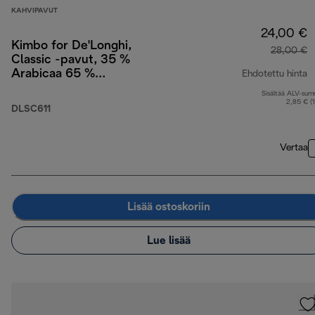
KAHVIPAVUT
24,00 €
Kimbo for De'Longhi,
28,00 €
Classic -pavut, 35 %
Arabicaa 65 %
Ehdotettu hinta
Robustaa, 1 kg
Sisältää ALV-su
a
2,85 € (
DLSC611
Vertaa
Lisää ostoskoriin
Lue lisää