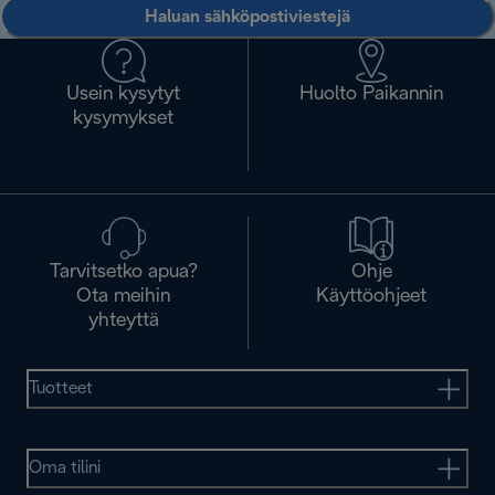
Haluan sähköpostiviestejä
Usein kysytyt
Huolto Paikannin
kysymykset
Tarvitsetko apua?
Ohje
Ota meihin
Käyttöohjeet
yhteyttä
Tuotteet
Oma tilini