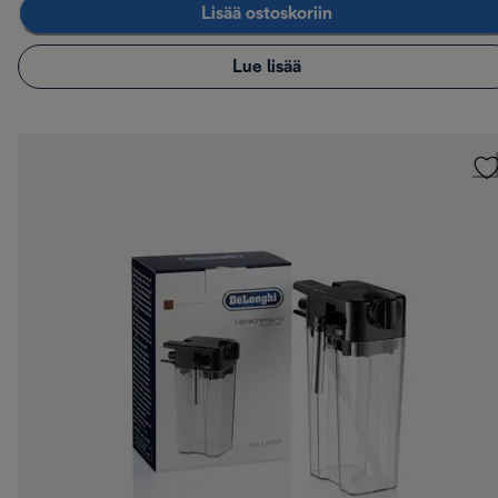
Lisää ostoskoriin
Lue lisää