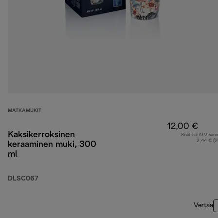
MATKAMUKIT
12,00 €
Kaksikerroksinen
Sisältää ALV-su
2,44 € (
keraaminen muki, 300
ml
DLSC067
Vertaa