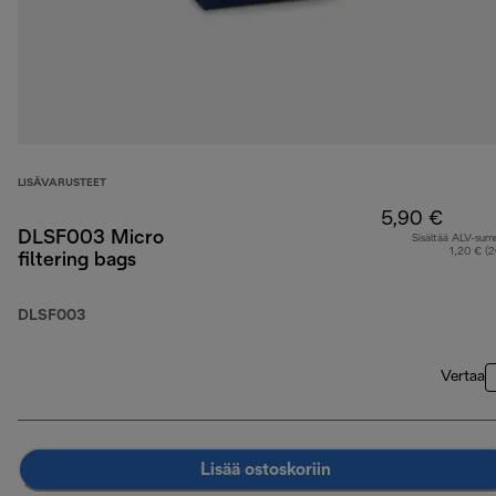
LISÄVARUSTEET
5,90 €
DLSF003 Micro
Sisältää ALV-su
1,20 € (
filtering bags
DLSF003
Vertaa
Lisää ostoskoriin