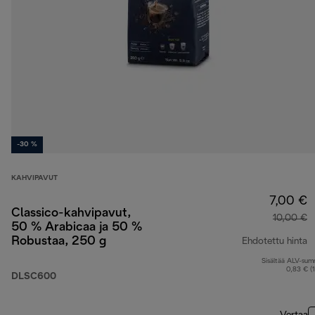
-30 %
KAHVIPAVUT
7,00 €
Classico-kahvipavut,
10,00 €
50 % Arabicaa ja 50 %
Robustaa, 250 g
Ehdotettu hinta
Sisältää ALV-su
a
0,83 € (
DLSC600