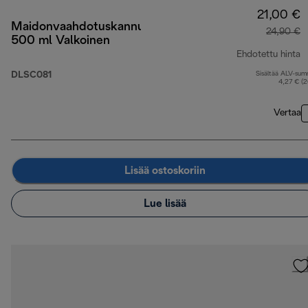
21,00 €
Maidonvaahdotuskannu
24,90 €
500 ml Valkoinen
Ehdotettu hinta
DLSC081
Sisältää ALV-su
a
4,27 € (
Vertaa
Lisää ostoskoriin
Lue lisää