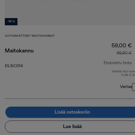
-16 %
AUTOMAATTISET MAITOKANNUT
59,00 €
Maitokannu
69,90 €
Ehdotettu hinta
DLSC014
Sisältää ALV-su
a
11,99 € (
Vertaa
Lisää ostoskoriin
Lue lisää