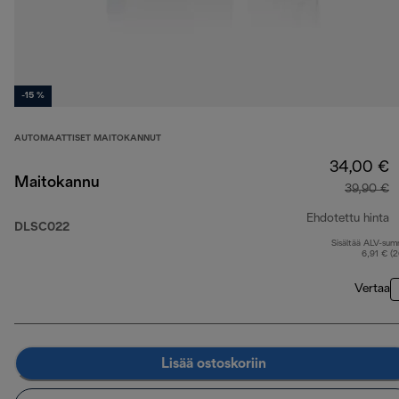
-15 %
AUTOMAATTISET MAITOKANNUT
34,00 €
Maitokannu
39,90 €
Ehdotettu hinta
DLSC022
Sisältää ALV-su
a
6,91 € (
Vertaa
Lisää ostoskoriin