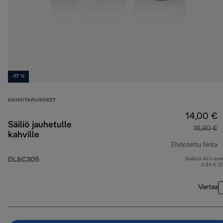
-17 %
KAHVITARVIKKEET
14,00 €
Säiliö jauhetulle
16,90 €
kahville
Ehdotettu hinta
DLSC305
Sisältää ALV-su
a
2,84 € (
Vertaa