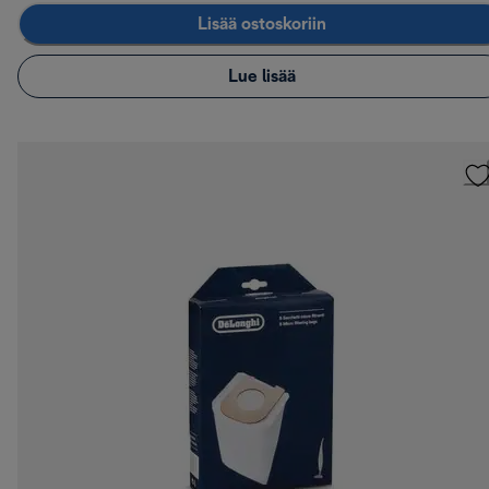
Lisää ostoskoriin
Lue lisää