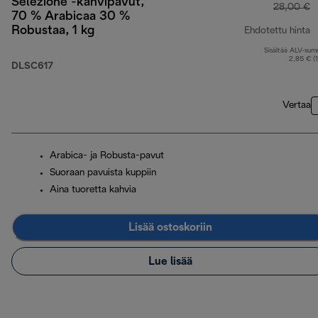
Selezione -kahvipavut,
28,00 €
70 % Arabicaa 30 %
Robustaa, 1 kg
Ehdotettu hinta
Sisältää ALV-su
a
2,85 € (
DLSC617
Vertaa
Arabica- ja Robusta-pavut
Suoraan pavuista kuppiin
Aina tuoretta kahvia
Lisää ostoskoriin
Lue lisää