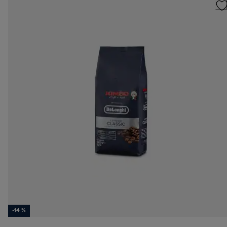
-14 %