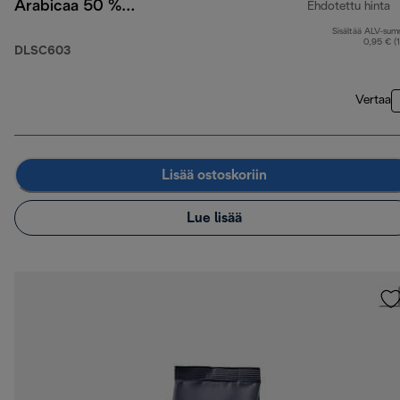
Arabicaa 50 %
Ehdotettu hinta
Robustaa, 250 g
Sisältää ALV-su
a
0,95 € (
DLSC603
Vertaa
Lisää ostoskoriin
Lue lisää