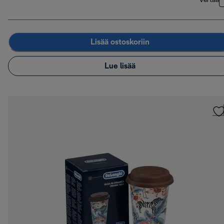
Vertaa
Lisää ostoskoriin
Lue lisää