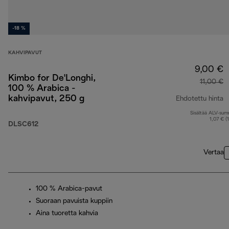
-18 %
KAHVIPAVUT
9,00 €
Kimbo for De'Longhi,
11,00 €
100 % Arabica -
kahvipavut, 250 g
Ehdotettu hinta
Sisältää ALV-su
a
1,07 € (
DLSC612
Vertaa
100 % Arabica-pavut
Suoraan pavuista kuppiin
Aina tuoretta kahvia