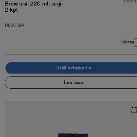
3,03 € (
Brew lasi, 220 ml, sarja
2 kpl
DLSC324
Vertaa
Lisää ostoskoriin
Lue lisää