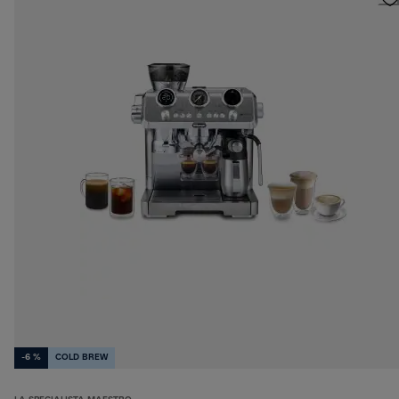
-6 %
COLD BREW