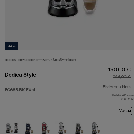
-22 %
DEDICA -ESPRESSOKEITTIMET, KÄSIKÄYTTÖISET
190,00 €
Dedica Style
244,00 €
Ehdotettu hinta
EC685.BK EX:4
Sisältää ALV-su
a
38,61 € (
Vertaa