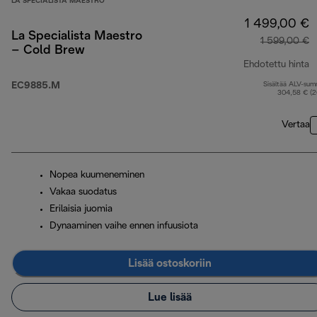
LA SPECIALISTA MAESTRO
1 499,00 €
La Specialista Maestro
1 599,00 €
– Cold Brew
Ehdotettu hinta
EC9885.M
Sisältää ALV-su
a
304,58 € (
Vertaa
Nopea kuumeneminen
Vakaa suodatus
Erilaisia juomia
Dynaaminen vaihe ennen infuusiota
Lisää ostoskoriin
Lue lisää