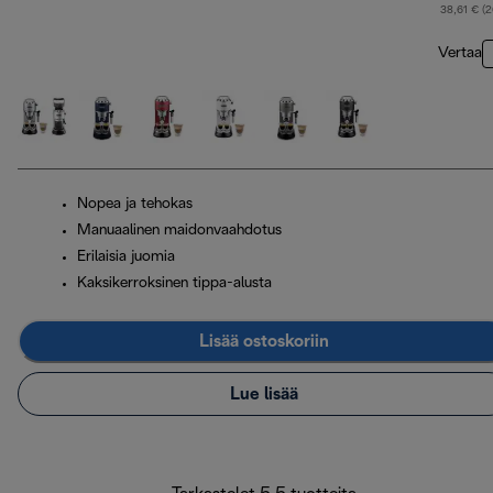
a
38,61 € (
Vertaa
Nopea ja tehokas
Manuaalinen maidonvaahdotus
Erilaisia juomia
Kaksikerroksinen tippa-alusta
Lisää ostoskoriin
Lue lisää