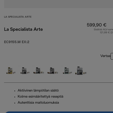
LA SPECIALISTA ARTE
599,90 €
La Specialista Arte
Sisältää ALV-su
121,89 € (
EC9155.W EX:2
Vertaa
Aktiivinen lämpötilan säätö
Kolme esimääritettyä reseptiä
Autenttisia maitoluomuksia