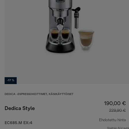
-17 %
DEDICA -ESPRESSOKEITTIMET, KÄSIKÄYTTÖISET
190,00 €
Dedica Style
229,90 €
Ehdotettu hinta
EC685.M EX:4
Sisältää ALV-su