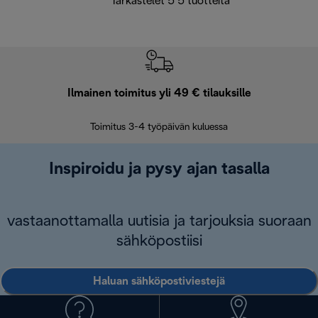
Tarkastelet 5 5 tuotteita
Ilmainen toimitus yli 49 € tilauksille
F
Toimitus 3-4 työpäivän kuluessa
Vap
Inspiroidu ja pysy ajan tasalla
vastaanottamalla uutisia ja tarjouksia suoraan
sähköpostiisi
Haluan sähköpostiviestejä