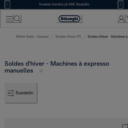
Skip
Ilmainen toimitus yli 49€ tilauksille
to
Content
Accessibility
Statement
Winter Sales - General
Soldes d'hiver FR
Soldes d'hiver - Machines 
Soldes d'hiver - Machines à expresso
manuelles
Suodatin