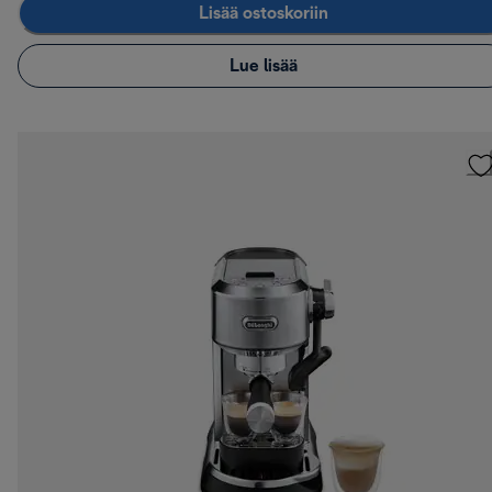
Lisää ostoskoriin
Lue lisää