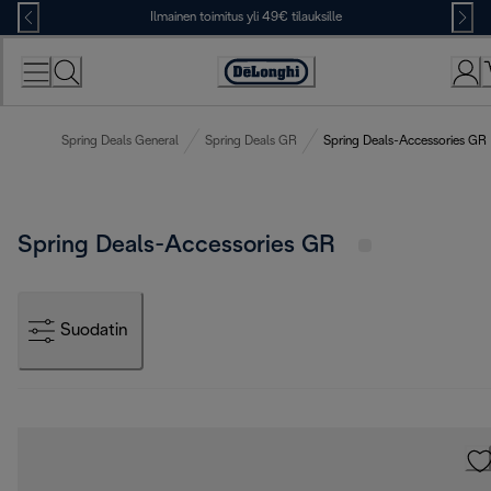
Skip
Ilmainen toimitus yli 49€ tilauksille
to
Content
Accessibility
Statement
Spring Deals General
Spring Deals GR
Spring Deals-Accessories GR
Spring Deals-Accessories GR
Suodatin