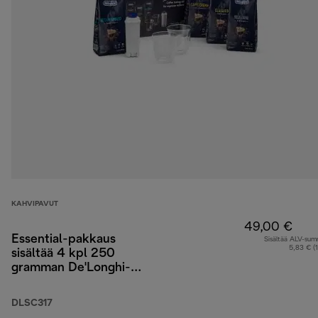
KAHVIPAVUT
49,00 €
Essential-pakkaus
Sisältää ALV-su
5,83 € (
sisältää 4 kpl 250
gramman De'Longhi-
kahvipapuja, 2 kpl
Cappuccino-laseja ja
DLSC317
vedensuodattimen