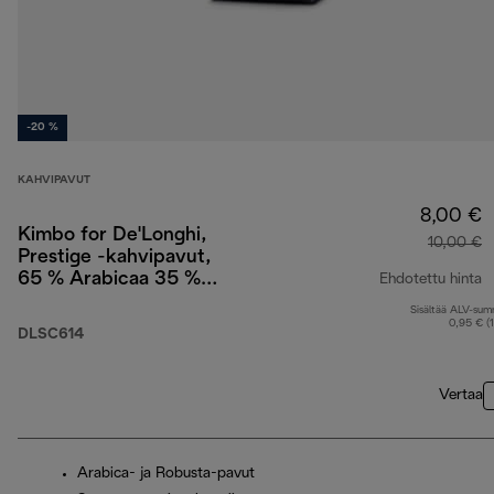
-20 %
KAHVIPAVUT
8,00 €
Kimbo for De'Longhi,
10,00 €
Prestige -kahvipavut,
65 % Arabicaa 35 %
Ehdotettu hinta
Robustaa, 250 g
Sisältää ALV-su
a
0,95 € (
DLSC614
Vertaa
Arabica- ja Robusta-pavut