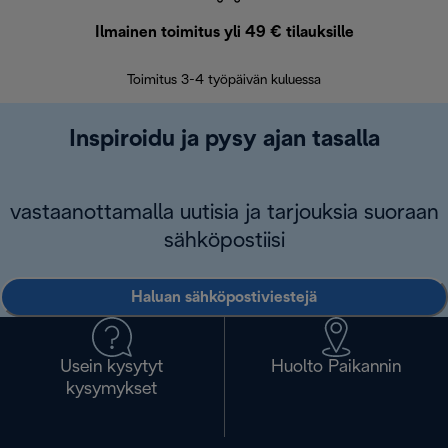
Ilmainen toimitus yli 49 € tilauksille
F
Toimitus 3-4 työpäivän kuluessa
Vap
Inspiroidu ja pysy ajan tasalla
vastaanottamalla uutisia ja tarjouksia suoraan
sähköpostiisi
Haluan sähköpostiviestejä
Usein kysytyt
Huolto Paikannin
kysymykset