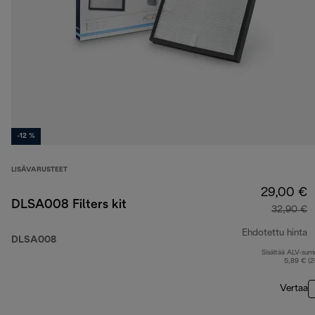
-12 %
LISÄVARUSTEET
29,00 €
DLSA008 Filters kit
32,90 €
Ehdotettu hinta
DLSA008
Sisältää ALV-su
a
5,89 € (
Vertaa