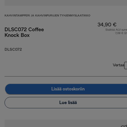
KAHVINTAMPPERI JA KAHVINPURUJEN TYHJENNYSLAATIKKO
34,90 €
DLSC072 Coffee
Sisältää ALV-su
7,09 € (
Knock Box
DLSC072
Vertaa
Lisää ostoskoriin
Lue lisää