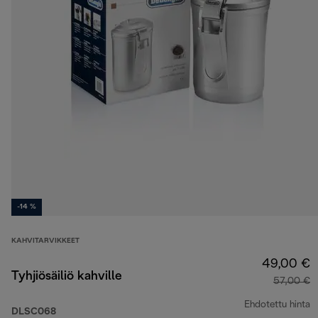
-14 %
KAHVITARVIKKEET
49,00 €
Tyhjiösäiliö kahville
57,00 €
Ehdotettu hinta
DLSC068