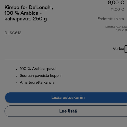
9,00 €
Kimbo for De'Longhi,
11,00 €
100 % Arabica -
kahvipavut, 250 g
Ehdotettu hinta
Sisältää ALV-su
a
1,07 € (
DLSC612
Vertaa
100 % Arabica-pavut
Suoraan pavuista kuppiin
Aina tuoretta kahvia
Lisää ostoskoriin
Lue lisää