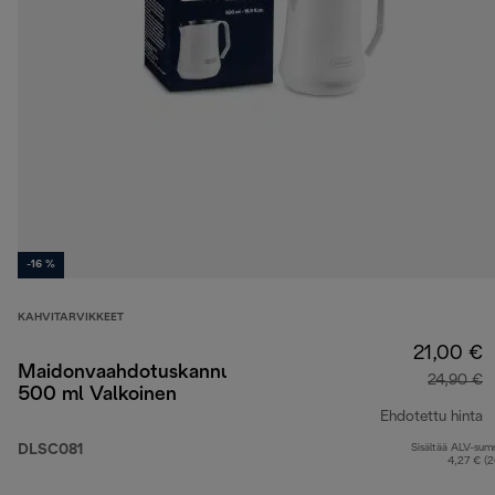
-16 %
KAHVITARVIKKEET
21,00 €
Maidonvaahdotuskannu
24,90 €
500 ml Valkoinen
Ehdotettu hinta
DLSC081
Sisältää ALV-su
a
4,27 € (