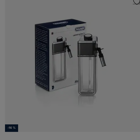
-16 %