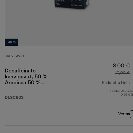
-20 %
KAHVIPAVUT
8,00 €
Decaffeinato-
10,00 €
kahvipavut, 50 %
Arabicaa 50 %
Ehdotettu hinta
Robustaa, 250 g
Sisältää ALV-su
a
0,95 € (
DLSC603
Vertaa