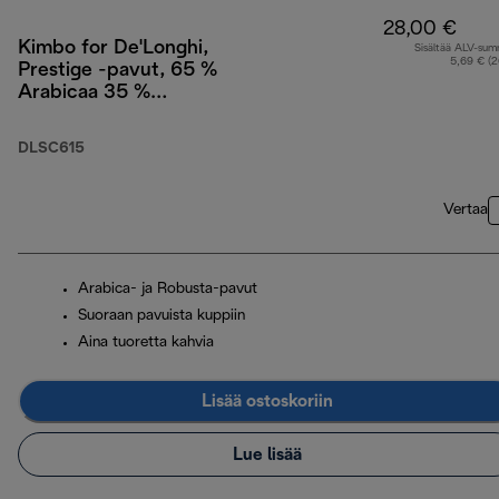
28,00 €
Kimbo for De'Longhi,
Sisältää ALV-su
5,69 € (
Prestige -pavut, 65 %
Arabicaa 35 %
Robustaa, 1 kg
DLSC615
Vertaa
Arabica- ja Robusta-pavut
Suoraan pavuista kuppiin
Aina tuoretta kahvia
Lisää ostoskoriin
Lue lisää