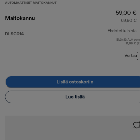
AUTOMAATTISET MAITOKANNUT
59,00 €
Maitokannu
69,90 €
Ehdotettu hinta
DLSC014
Sisältää ALV-su
a
11,99 € (
Vertaa
Lisää ostoskoriin
Lue lisää