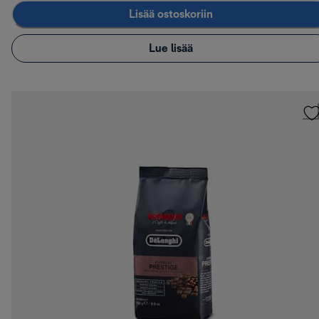
Lisää ostoskoriin
Lue lisää