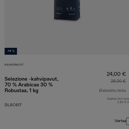
-14 %
KAHVIPAVUT
24,00 €
Selezione -kahvipavut,
28,00 €
70 % Arabicaa 30 %
Robustaa, 1 kg
Ehdotettu hinta
Sisältää ALV-su
a
2,85 € (
DLSC617
Vertaa