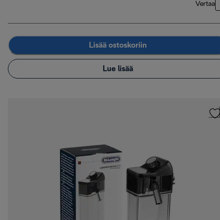
Vertaa
Lisää ostoskoriin
Lue lisää