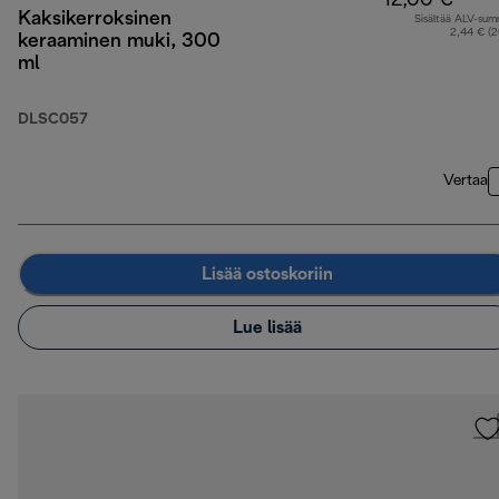
12,00 €
Kaksikerroksinen
Sisältää ALV-su
2,44 € (
keraaminen muki, 300
ml
DLSC057
Vertaa
Lisää ostoskoriin
Lue lisää