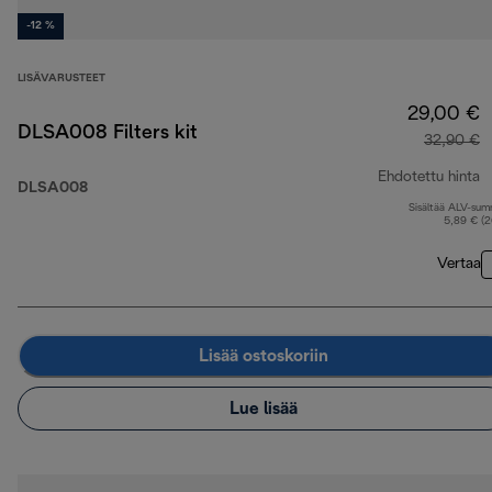
-12 %
LISÄVARUSTEET
29,00 €
DLSA008 Filters kit
32,90 €
Ehdotettu hinta
DLSA008
Sisältää ALV-su
a
5,89 € (
Vertaa
Lisää ostoskoriin
Lue lisää