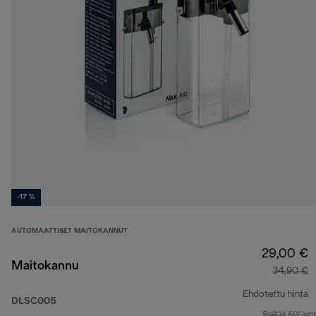
-17 %
AUTOMAATTISET MAITOKANNUT
29,00 €
Maitokannu
34,90 €
Ehdotettu hinta
DLSC005
Sisältää ALV-su