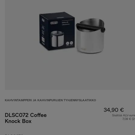
KAHVINTAMPPERI JA KAHVINPURUJEN TYHJENNYSLAATIKKO
34,90 €
DLSC072 Coffee
Sisältää ALV-su
7,09 € (
Knock Box