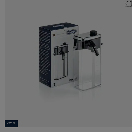
-27 %