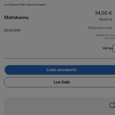
AUTOMAATTISET MAITOKANNUT
34,00 €
Maitokannu
46,40 €
Ehdotettu hinta
DLSC006
Sisältää ALV-su
a
6,91 € (
Vertaa
Lisää ostoskoriin
Lue lisää