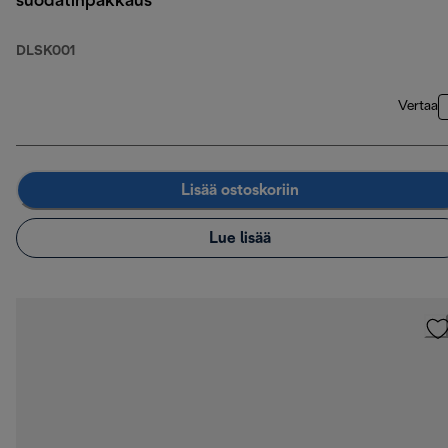
suodatinpakkaus
DLSK001
Vertaa
Lisää ostoskoriin
Lue lisää