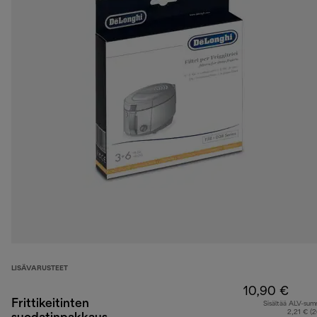
LISÄVARUSTEET
10,90 €
Frittikeitinten
Sisältää ALV-su
2,21 € (