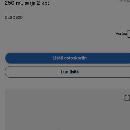
1,61 € (
250 ml, sarja 2 kpl
DLSC320
Vertaa
Lisää ostoskoriin
Lue lisää