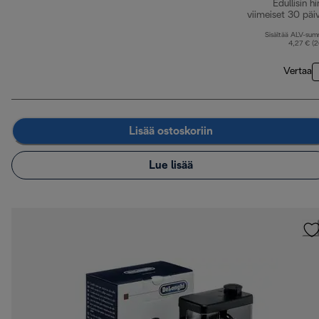
Edullisin hi
viimeiset 30 päi
Sisältää ALV-su
4,27 € (
Vertaa
Lisää ostoskoriin
Lue lisää