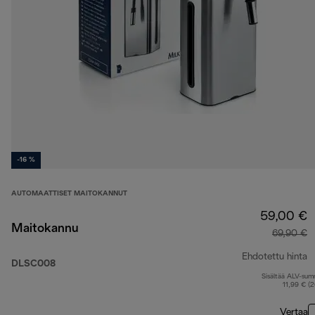
-16 %
AUTOMAATTISET MAITOKANNUT
59,00 €
Maitokannu
69,90 €
Ehdotettu hinta
DLSC008
Sisältää ALV-su
a
11,99 € (
Vertaa