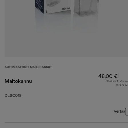
AUTOMAATTISET MAITOKANNUT
48,00 €
Maitokannu
Sisältää ALV-su
9,75 € (
DLSC018
Vertaa