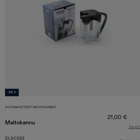
-26 %
AUTOMAATTISET MAITOKANNUT
21,00 €
Maitokannu
23,0
DLSC023