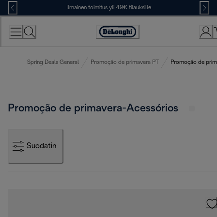
Skip
Ilmainen toimitus yli 49€ tilauksille
to
Content
Accessibility
Statement
Spring Deals General
Promoção de primavera PT
Promoção de prim
Promoção de primavera-Acessórios
Suodatin