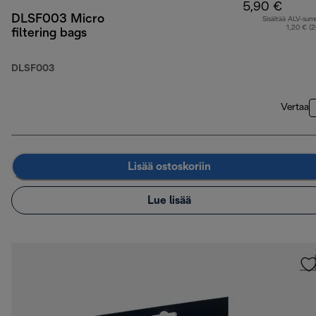
5,90 €
DLSF003 Micro
Sisältää ALV-su
1,20 € (
filtering bags
DLSF003
Vertaa
Lisää ostoskoriin
Lue lisää