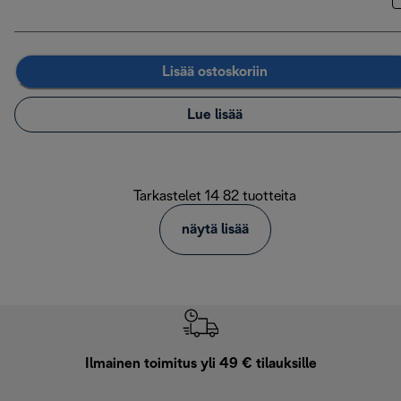
Lisää ostoskoriin
Lue lisää
Tarkastelet 14 82 tuotteita
näytä lisää
Ilmainen toimitus yli 49 € tilauksille
F