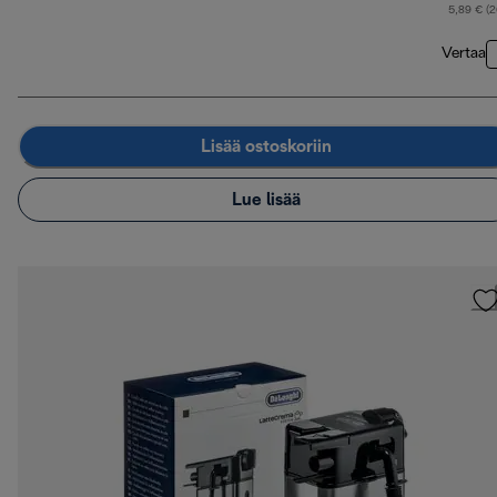
a
5,89 € (
Vertaa
Lisää ostoskoriin
Lue lisää