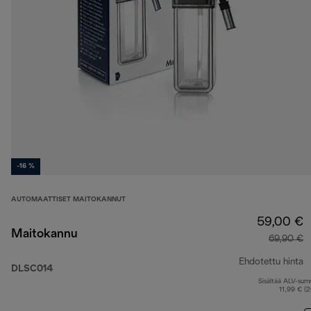
-16 %
AUTOMAATTISET MAITOKANNUT
59,00 €
Maitokannu
69,90 €
Ehdotettu hinta
DLSC014
Sisältää ALV-su
a
11,99 € (