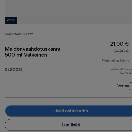
-16 %
KAHVITARVIKKEET
21,00 €
Maidonvaahdotuskannu
24,90 €
500 ml Valkoinen
Ehdotettu hinta
DLSC081
Sisältää ALV-su
a
4,27 € (
Vertaa
Lisää ostoskoriin
Lue lisää