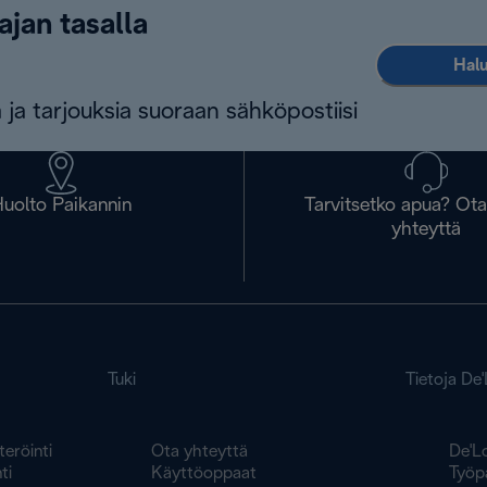
ajan tasalla
Halu
 ja tarjouksia suoraan sähköpostiisi
uolto Paikannin
Tarvitsetko apua? Ot
yhteyttä
Tuki
Tietoja De
teröinti
Ota yhteyttä
De'L
ti
Käyttöoppaat
Työp