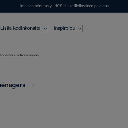
Ilmainen toimitus yli 49€ tilauksille
Ilmainen palautus
Lisää kodinkoneita
Inspiroidu
Appareils électroménagers
oménagers