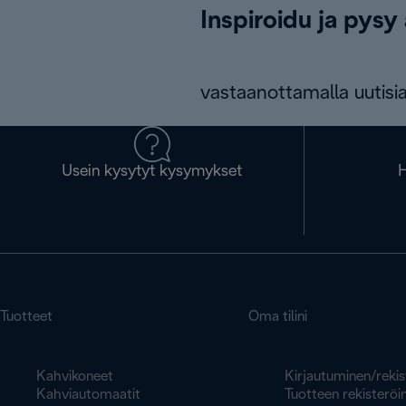
Inspiroidu ja pysy 
vastaanottamalla uutisia
Usein kysytyt kysymykset
H
Tuotteet
Oma tilini
Kahvikoneet
Kirjautuminen/rekis
Kahviautomaatit
Tuotteen rekisteröin