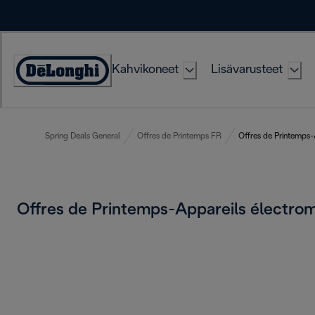
Skip
to
Content
Kahvikoneet
Lisävarusteet
Accessibility
Statement
Spring Deals General
Offres de Printemps FR
Offres de Printemps-
Offres de Printemps-Appareils électr