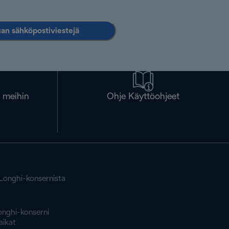
an sähköpostiviestejä
a meihin
Ohje Käyttöohjeet
'Longhi-konsernista
onghi-konserni
aikat