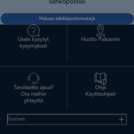
sähköpostiisi
Haluan sähköpostiviestejä
Usein kysytyt
Huolto Paikannin
kysymykset
Tarvitsetko apua?
Ohje
Ota meihin
Käyttöohjeet
yhteyttä
Tuotteet