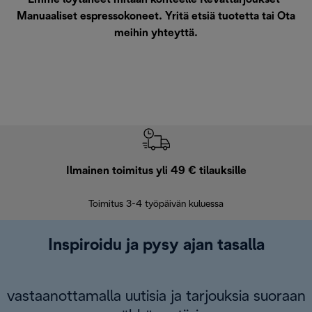
Manuaaliset espressokoneet. Yritä etsiä tuotetta tai
Ota
meihin yhteyttä
.
Ilmainen toimitus yli 49 € tilauksille
F
Toimitus 3-4 työpäivän kuluessa
Vap
Inspiroidu ja pysy ajan tasalla
vastaanottamalla uutisia ja tarjouksia suoraan