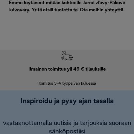
Emme löytäneet mitään kohteelle Jarné zľavy-Pákové
kávovary. Yritä etsiä tuotetta tai
Ota meihin yhteyttä
.
Ilmainen toimitus yli 49 € tilauksille
F
Toimitus 3-4 työpäivän kuluessa
Vap
Inspiroidu ja pysy ajan tasalla
vastaanottamalla uutisia ja tarjouksia suoraan
sähköpostiisi