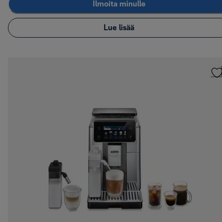
Ilmoita minulle
Lue lisää