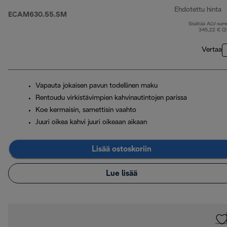
Ehdotettu hinta
ECAM630.55.SM
Sisältää ALV-su
a
345,22 € (
Vertaa
Vapauta jokaisen pavun todellinen maku
Rentoudu virkistävimpien kahvinautintojen parissa
Koe kermaisin, samettisin vaahto
Juuri oikea kahvi juuri oikeaan aikaan
Lisää ostoskoriin
Lue lisää