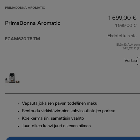
PRIMADONNA AROMATIC
1 699,00 €
PrimaDonna Aromatic
1 999,00 €
Ehdotettu hinta
ECAM630.75.TM
Sisältää ALV-su
a
345,22 € (
Vertaa
Vapauta jokaisen pavun todellinen maku
Rentoudu virkistävimpien kahvinautintojen parissa
Koe kermaisin, samettisin vaahto
Juuri oikea kahvi juuri oikeaan aikaan