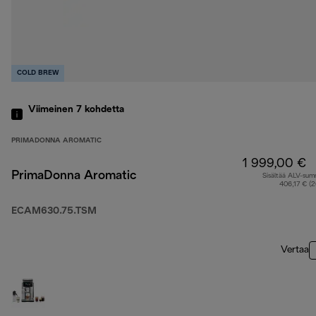
COLD BREW
Viimeinen 7
kohdetta
PRIMADONNA AROMATIC
1 999,00 €
PrimaDonna Aromatic
Sisältää ALV-su
406,17 € (
ECAM630.75.TSM
Vertaa