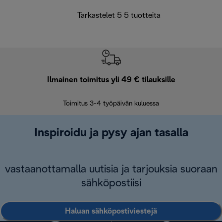
Tarkastelet 5 5 tuotteita
Ilmainen toimitus yli 49 € tilauksille
F
Toimitus 3-4 työpäivän kuluessa
Vap
Inspiroidu ja pysy ajan tasalla
vastaanottamalla uutisia ja tarjouksia suoraan
sähköpostiisi
Haluan sähköpostiviestejä