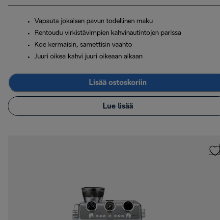
Vapauta jokaisen pavun todellinen maku
Rentoudu virkistävimpien kahvinautintojen parissa
Koe kermaisin, samettisin vaahto
Juuri oikea kahvi juuri oikeaan aikaan
Lisää ostoskoriin
Lue lisää