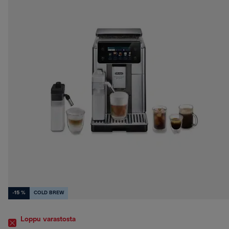
-15 %
COLD BREW
Loppu varastosta