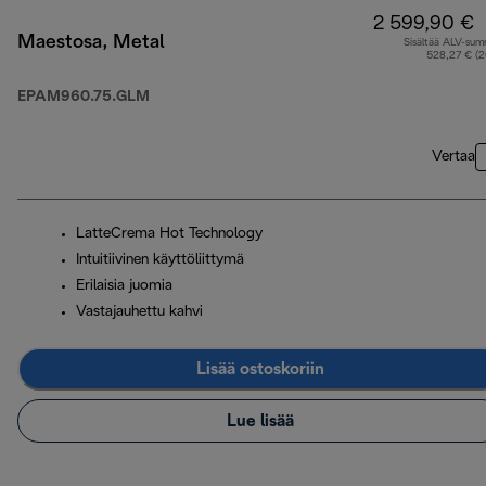
2 599,90 €
Maestosa, Metal
Sisältää ALV-su
528,27 € (
EPAM960.75.GLM
Vertaa
LatteCrema Hot Technology
Intuitiivinen käyttöliittymä
Erilaisia juomia
Vastajauhettu kahvi
Lisää ostoskoriin
Lue lisää