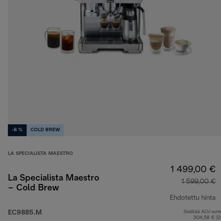
-6 %
COLD BREW
LA SPECIALISTA MAESTRO
1 499,00 €
La Specialista Maestro
1 599,00 €
– Cold Brew
Ehdotettu hinta
EC9885.M
Sisältää ALV-su
a
304,58 € (