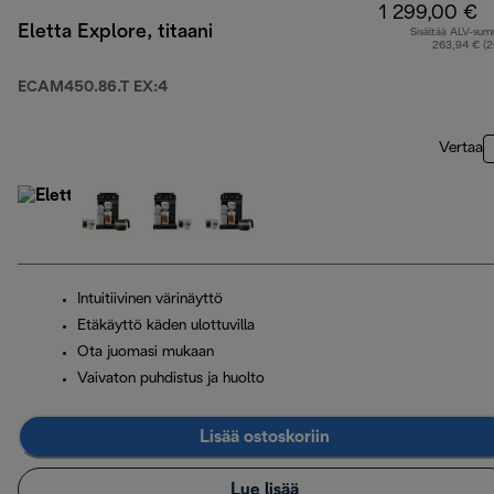
1 299,00 €
Eletta Explore, titaani
Sisältää ALV-su
263,94 € (
ECAM450.86.T EX:4
Vertaa
Intuitiivinen värinäyttö
Etäkäyttö käden ulottuvilla
Ota juomasi mukaan
Vaivaton puhdistus ja huolto
Lisää ostoskoriin
Lue lisää