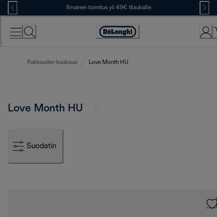
Skip
Ilmainen toimitus yli 49€ tilauksille
to
Content
Accessibility
Statement
Rakkauden kuukausi
Love Month HU
Love Month HU
Suodatin