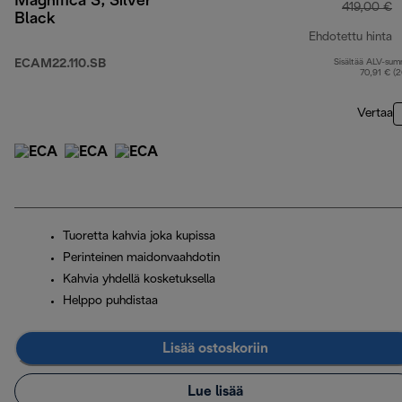
Magnifica S, Silver
419,00 €
Black
Ehdotettu hinta
ECAM22.110.SB
Sisältää ALV-su
a
70,91 € (
Vertaa
Tuoretta kahvia joka kupissa
Perinteinen maidonvaahdotin
Kahvia yhdellä kosketuksella
Helppo puhdistaa
Lisää ostoskoriin
Lue lisää