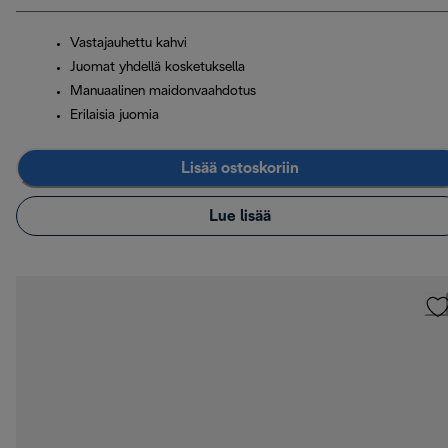
Vastajauhettu kahvi
Juomat yhdellä kosketuksella
Manuaalinen maidonvaahdotus
Erilaisia juomia
Lisää ostoskoriin
Lue lisää