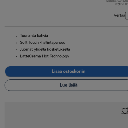
Sisältää ALV-su
a
87,17 € (
Vertaa
Tuoreinta kahvia
Soft Touch -hallintapaneeli
Juomat yhdellä kosketuksella
LatteCrema Hot Technology
Lisää ostoskoriin
Lue lisää