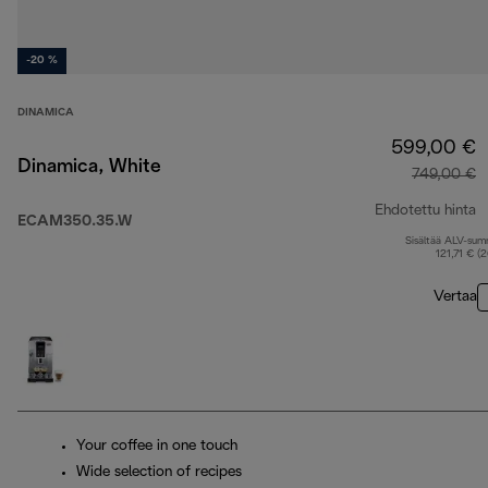
-20 %
DINAMICA
599,00 €
Dinamica, White
749,00 €
Ehdotettu hinta
ECAM350.35.W
Sisältää ALV-su
a
121,71 € (
Vertaa
Your coffee in one touch
Wide selection of recipes