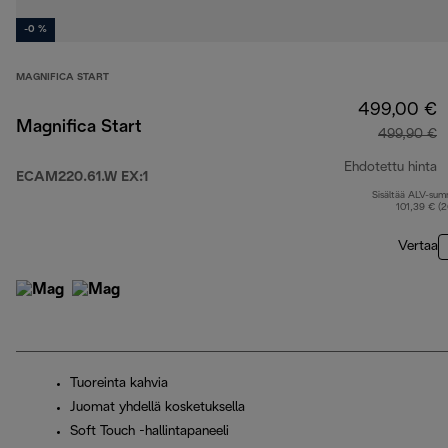
-0 %
MAGNIFICA START
499,00 €
Magnifica Start
499,90 €
Ehdotettu hinta
ECAM220.61.W EX:1
Sisältää ALV-su
a
101,39 € (
Vertaa
Tuoreinta kahvia
Juomat yhdellä kosketuksella
Soft Touch -hallintapaneeli