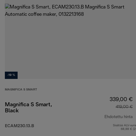
-19 %
MAGNIFICA S SMART
339,00 €
Magnifica S Smart,
419,00 €
Black
Ehdotettu hinta
ECAM230.13.B
Sisältää ALV-su
a
68,88 € (