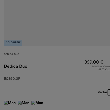
COLD BREW
DEDICA DUO
399,00 €
Dedica Duo
Sisältää ALV-su
81,07 € (
EC890.GR
Vertaa