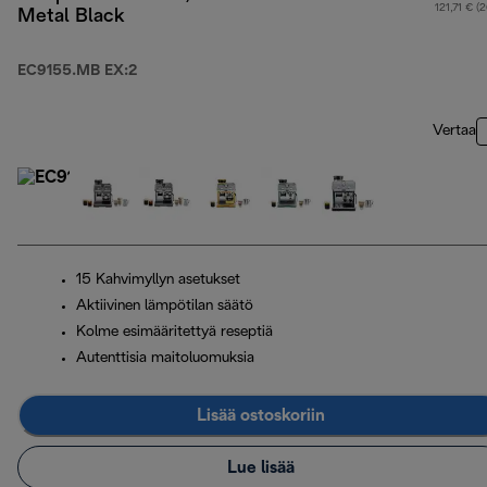
121,71 € (
Metal Black
EC9155.MB EX:2
Vertaa
15 Kahvimyllyn asetukset
Aktiivinen lämpötilan säätö
Kolme esimääritettyä reseptiä
Autenttisia maitoluomuksia
Lisää ostoskoriin
Lue lisää