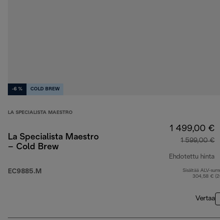
-6 %
COLD BREW
LA SPECIALISTA MAESTRO
1 499,00 €
La Specialista Maestro
1 599,00 €
– Cold Brew
Ehdotettu hinta
EC9885.M
Sisältää ALV-su
a
304,58 € (
Vertaa