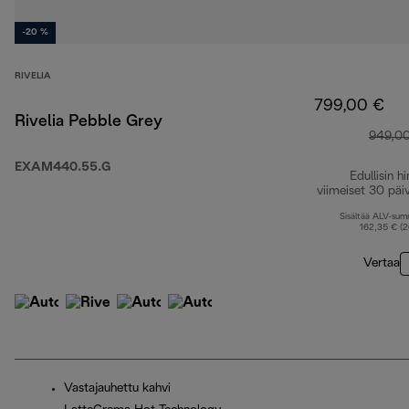
-20 %
RIVELIA
799,00 €
Rivelia Pebble Grey
949,0
EXAM440.55.G
Edullisin hi
viimeiset 30 päi
Sisältää ALV-su
162,35 € (
Vertaa
Vastajauhettu kahvi