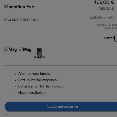
469,00 €
Magnifica Evo
569,00 €
Ehdotettu hinta
ECAM292.81.B EX:1
Sisältää ALV-su
a
95,29 € (
Vertaa
Aina tuoretta kahvia
Soft Touch hallintapaneeli
LatteCrema Hot Technology
Nauti klassikoista
Lisää ostoskoriin