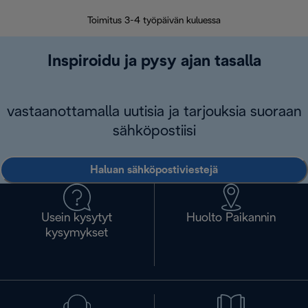
Toimitus 3-4 työpäivän kuluessa
Vap
Inspiroidu ja pysy ajan tasalla
vastaanottamalla uutisia ja tarjouksia suoraan
sähköpostiisi
Haluan sähköpostiviestejä
Usein kysytyt
Huolto Paikannin
kysymykset