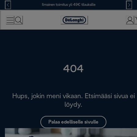
Skip
Ilmainen toimitus yli 49€ tilauksille
to
Content
Accessibility
Statement
404
Hups, jokin meni vikaan. Etsimääsi sivua ei
löydy.
Palaa edelliselle sivulle