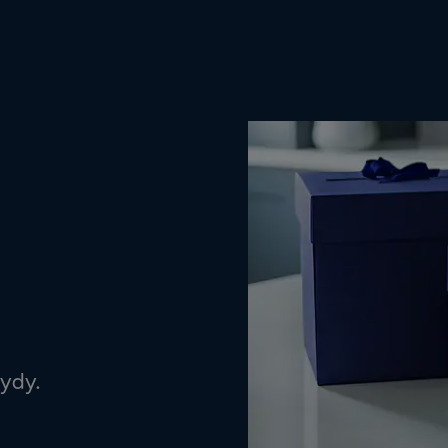
öydy.