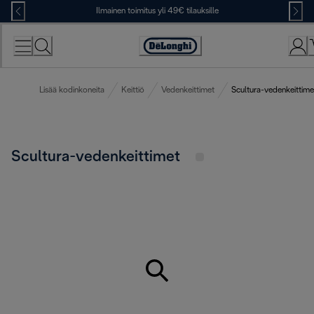
Skip
Ilmainen toimitus yli 49€ tilauksille
to
Content
Accessibility
Statement
Lisää kodinkoneita
Keittiö
Vedenkeittimet
Scultura-vedenkeittime
Scultura-vedenkeittimet