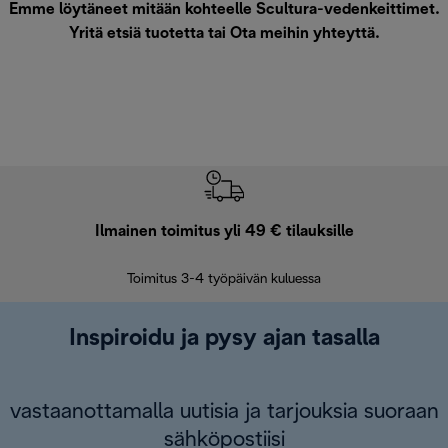
Emme löytäneet mitään kohteelle Scultura-vedenkeittimet.
Yritä etsiä tuotetta tai
Ota meihin yhteyttä
.
Ilmainen toimitus yli 49 € tilauksille
F
Toimitus 3-4 työpäivän kuluessa
Vap
Inspiroidu ja pysy ajan tasalla
vastaanottamalla uutisia ja tarjouksia suoraan
sähköpostiisi