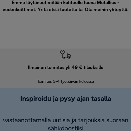
Emme löytäneet mitään kohteelle Icona Metallics -
vedenkeittimet. Yritä etsiä tuotetta tai
Ota meihin yhteyttä
.
Ilmainen toimitus yli 49 € tilauksille
F
Toimitus 3-4 työpäivän kuluessa
Vap
Inspiroidu ja pysy ajan tasalla
vastaanottamalla uutisia ja tarjouksia suoraan
sähköpostiisi