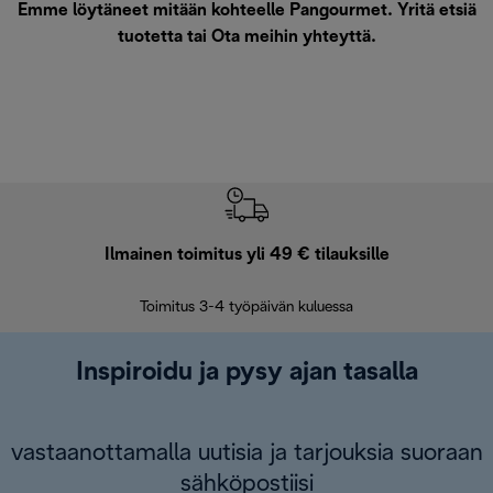
Emme löytäneet mitään kohteelle Pangourmet. Yritä etsiä
tuotetta tai
Ota meihin yhteyttä
.
Ilmainen toimitus yli 49 € tilauksille
F
Toimitus 3-4 työpäivän kuluessa
Vap
Inspiroidu ja pysy ajan tasalla
vastaanottamalla uutisia ja tarjouksia suoraan
sähköpostiisi