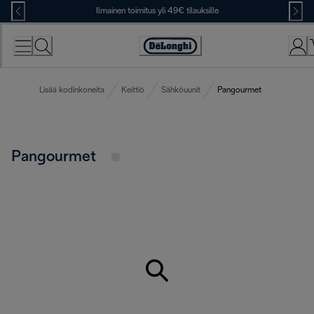
Skip
Ilmainen toimitus yli 49€ tilauksille
to
Content
Accessibility
Statement
Lisää kodinkoneita
Keittiö
Sähköuunit
Pangourmet
Pangourmet