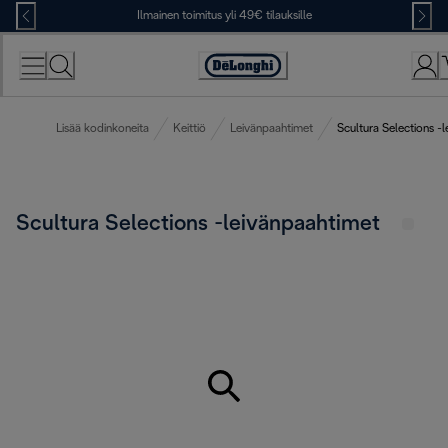
Skip
Ilmainen toimitus yli 49€ tilauksille
to
Content
Accessibility
Statement
Lisää kodinkoneita
Keittiö
Leivänpaahtimet
Scultura Selections -
Scultura Selections -leivänpaahtimet