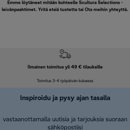
Emme löytäneet mitään kohteelle Scultura Selections -
leivänpaahtimet. Yritä etsiä tuotetta tai
Ota meihin yhteyttä
.
Ilmainen toimitus yli 49 € tilauksille
F
Toimitus 3-4 työpäivän kuluessa
Vap
Inspiroidu ja pysy ajan tasalla
vastaanottamalla uutisia ja tarjouksia suoraan
sähköpostiisi