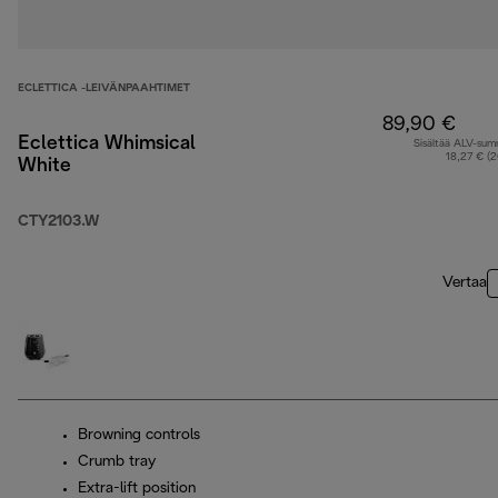
ECLETTICA -LEIVÄNPAAHTIMET
89,90 €
Eclettica Whimsical
Sisältää ALV-su
18,27 € (
White
CTY2103.W
Vertaa
Browning controls
Crumb tray
Extra-lift position