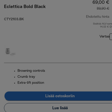
69,00 €
Eclettica Bold Black
89,90 €
Ehdotettu hinta
CTY2103.BK
Sisältää ALV-su
a
14,02 € (
Vertaa
Browning controls
Crumb tray
Extra-lift position
Lisää ostoskoriin
Lue lisää