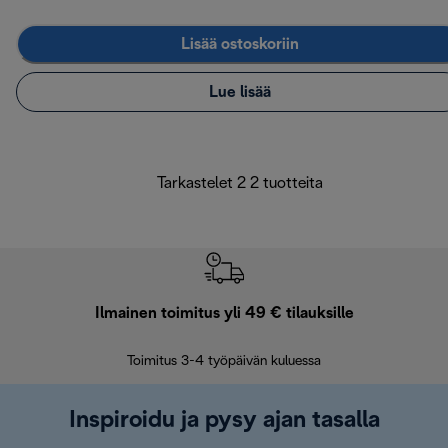
Lisää ostoskoriin
Lue lisää
Tarkastelet 2 2 tuotteita
Ilmainen toimitus yli 49 € tilauksille
F
Toimitus 3-4 työpäivän kuluessa
Vap
Inspiroidu ja pysy ajan tasalla