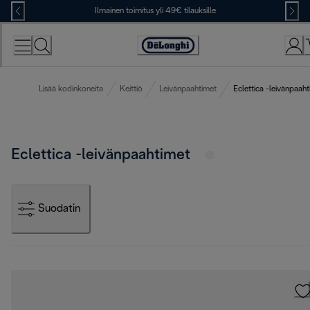
Skip
Ilmainen toimitus yli 49€ tilauksille
to
Content
Accessibility
Statement
Lisää kodinkoneita
Keittiö
Leivänpaahtimet
Eclettica -leivänpaah
Eclettica -leivänpaahtimet
Suodatin