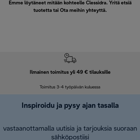
Emme löytäneet mitään kohteelle Clessidra. Yritä etsiä
tuotetta tai
Ota meihin yhteyttä
.
Ilmainen toimitus yli 49 € tilauksille
F
Toimitus 3-4 työpäivän kuluessa
Vap
Inspiroidu ja pysy ajan tasalla
vastaanottamalla uutisia ja tarjouksia suoraan
sähköpostiisi