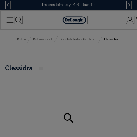
Skip
Ilmainen toimitus yli 49€ tilauksille
to
Content
Accessibility
Statement
Kahvi
Kahvikoneet
Suodatinkahvinkeittimet
Clessidra
Clessidra