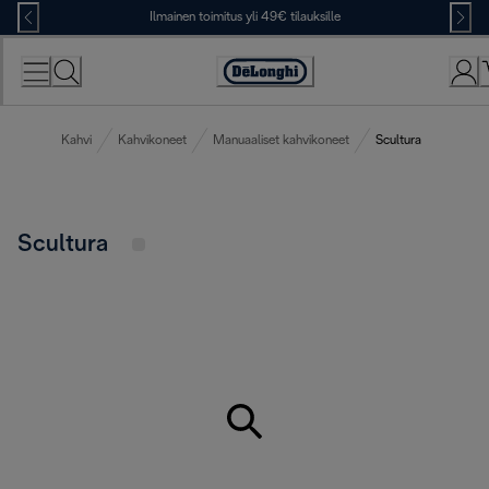
Skip
Ilmainen toimitus yli 49€ tilauksille
to
Content
Accessibility
Statement
Kahvi
Kahvikoneet
Manuaaliset kahvikoneet
Scultura
Scultura