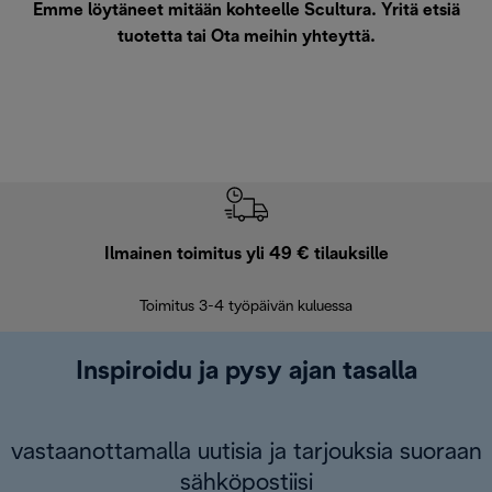
Emme löytäneet mitään kohteelle Scultura. Yritä etsiä
tuotetta tai
Ota meihin yhteyttä
.
Ilmainen toimitus yli 49 € tilauksille
F
Toimitus 3-4 työpäivän kuluessa
Vap
Inspiroidu ja pysy ajan tasalla
vastaanottamalla uutisia ja tarjouksia suoraan
sähköpostiisi