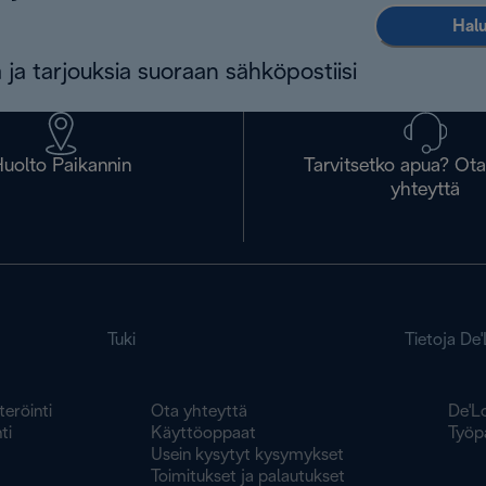
Halu
 ja tarjouksia suoraan sähköpostiisi
uolto Paikannin
Tarvitsetko apua? Ot
yhteyttä
Tuki
Tietoja De
teröinti
Ota yhteyttä
De'L
ti
Käyttöoppaat
Työp
Usein kysytyt kysymykset
Toimitukset ja palautukset