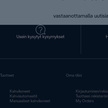
vastaanottamalla uutisia
Usein kysytyt kysymykset
H
Tuotteet
Oma tilini
Kahvikoneet
Kirjautuminen/rekis
Kahviautomaatit
Tuotteen rekisteröin
Manuaaliset kahvikoneet
My Orders