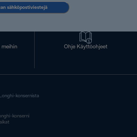
an sähköpostiviestejä
a meihin
Ohje Käyttöohjeet
'Longhi-konsernista
onghi-konserni
aikat