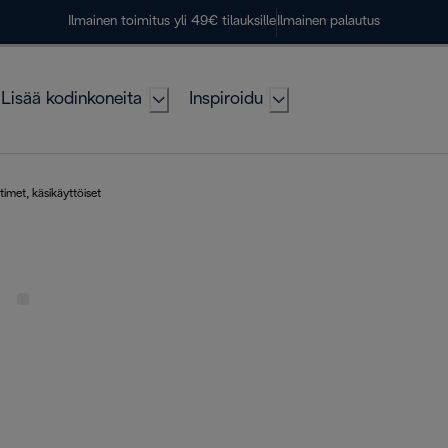
Ilmainen toimitus yli 49€ tilauksille
Ilmainen palautus
Lisää kodinkoneita
Inspiroidu
imet, käsikäyttöiset
t