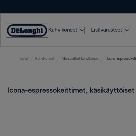
Skip
to
Content
Kahvikoneet
Lisävarusteet
Accessibility
Statement
Kahvi
Kahvikoneet
Manuaaliset kahvikoneet
Icona-espressokeitt
Icona-espressokeittimet, käsikäyttöise