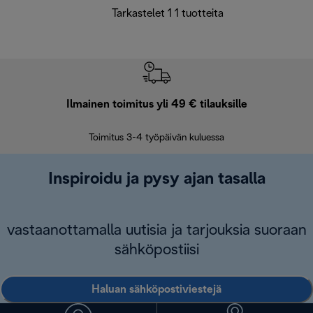
Tarkastelet 1 1 tuotteita
Ilmainen toimitus yli 49 € tilauksille
F
Toimitus 3-4 työpäivän kuluessa
Vap
Inspiroidu ja pysy ajan tasalla
vastaanottamalla uutisia ja tarjouksia suoraan
sähköpostiisi
Haluan sähköpostiviestejä