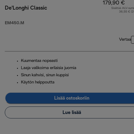
179,90 €
De'Longhi Classic
Sisältää ALV-su
36,55 € (
EM450.M
Vertaa
Kuumentaa nopeasti
Laaja valikoima erilaisia juomia
Sinun kahvisi, sinun kuppisi
Käytön helppoutta
Lisää ostoskoriin
Lue lisää