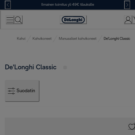
Skip
Ilmainen toimitus yli 49€ tilauksille
to
Content
Accessibility
Statement
Kahvi
Kahvikoneet
Manuaaliset kahvikoneet
De'Longhi Classic
De'Longhi Classic
Suodatin