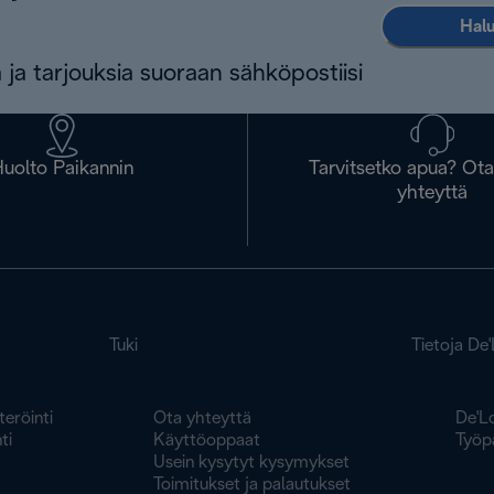
Halu
 ja tarjouksia suoraan sähköpostiisi
uolto Paikannin
Tarvitsetko apua? Ot
yhteyttä
Tuki
Tietoja De
teröinti
Ota yhteyttä
De'L
ti
Käyttöoppaat
Työp
Usein kysytyt kysymykset
Toimitukset ja palautukset