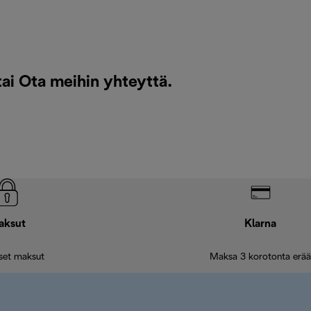
tai
Ota meihin yhteyttä
.
aksut
Klarna
iset maksut
Maksa 3 korotonta erää