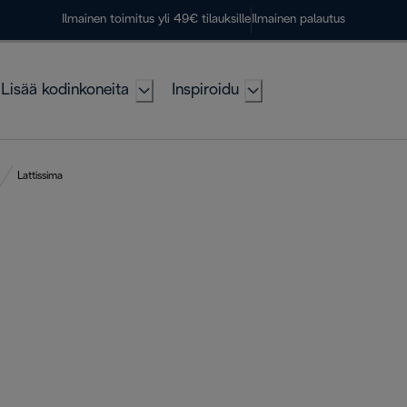
Ilmainen toimitus yli 49€ tilauksille
Ilmainen palautus
Lisää kodinkoneita
Inspiroidu
Lattissima