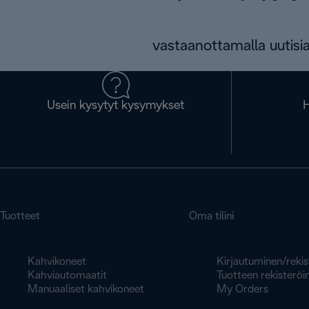
vastaanottamalla uutisia
Usein kysytyt kysymykset
H
Tuotteet
Oma tilini
Kahvikoneet
Kirjautuminen/rekis
Kahviautomaatit
Tuotteen rekisteröin
Manuaaliset kahvikoneet
My Orders