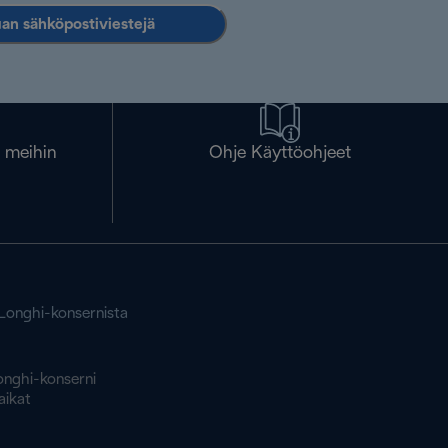
an sähköpostiviestejä
a meihin
Ohje Käyttöohjeet
'Longhi-konsernista
onghi-konserni
aikat