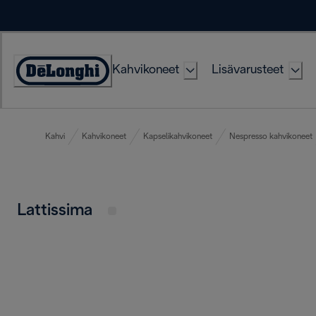
Skip
to
Content
Kahvikoneet
Lisävarusteet
Accessibility
Statement
Kahvi
Kahvikoneet
Kapselikahvikoneet
Nespresso kahvikoneet
Lattissima