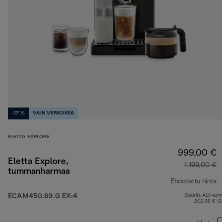
-17 %
VAIN VERKOSSA
ELETTA EXPLORE
999,00 €
Eletta Explore,
1 199,00 €
tummanharmaa
Ehdotettu hinta
ECAM450.69.G EX:4
Sisältää ALV-su
a
202,98 € (