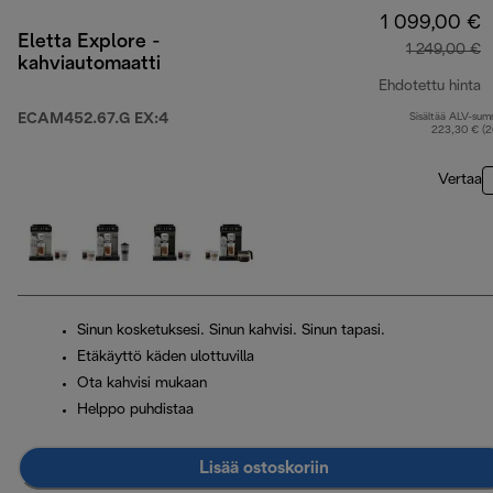
1 099,00 €
Eletta Explore -
1 249,00 €
kahviautomaatti
Ehdotettu hinta
ECAM452.67.G EX:4
Sisältää ALV-su
a
223,30 € (
Vertaa
Sinun kosketuksesi. Sinun kahvisi. Sinun tapasi.
Etäkäyttö käden ulottuvilla
Ota kahvisi mukaan
Helppo puhdistaa
Lisää ostoskoriin