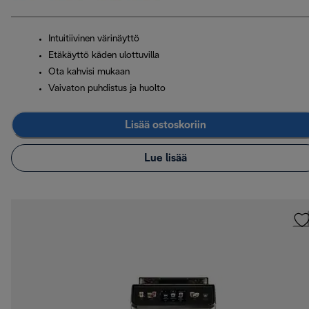
Intuitiivinen värinäyttö
Etäkäyttö käden ulottuvilla
Ota kahvisi mukaan
Vaivaton puhdistus ja huolto
Lisää ostoskoriin
Lue lisää