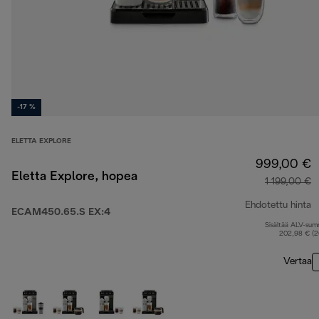
-17 %
ELETTA EXPLORE
999,00 €
Eletta Explore, hopea
1 199,00 €
Ehdotettu hinta
ECAM450.65.S EX:4
Sisältää ALV-su
a
202,98 € (
Vertaa