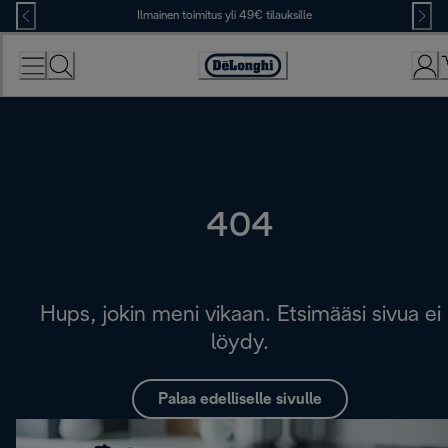
Skip
Ilmainen toimitus yli 49€ tilauksille
to
Content
Accessibility
Statement
404
Hups, jokin meni vikaan. Etsimääsi sivua ei
löydy.
Palaa edelliselle sivulle