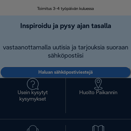
Toimitus 3-4 työpäivän kuluessa
Vap
Inspiroidu ja pysy ajan tasalla
vastaanottamalla uutisia ja tarjouksia suoraan
sähköpostiisi
Haluan sähköpostiviestejä
Usein kysytyt
Huolto Paikannin
kysymykset