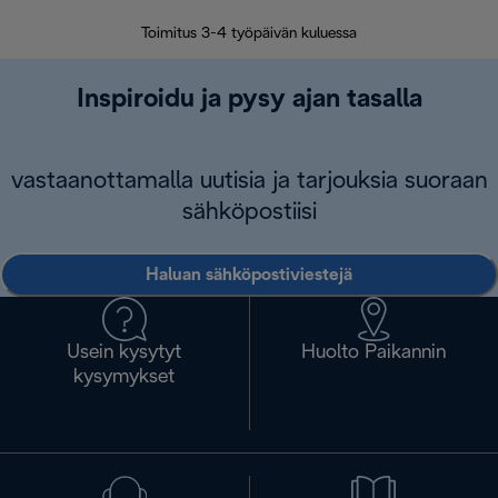
Toimitus 3-4 työpäivän kuluessa
Vap
Inspiroidu ja pysy ajan tasalla
vastaanottamalla uutisia ja tarjouksia suoraan
sähköpostiisi
Haluan sähköpostiviestejä
Usein kysytyt
Huolto Paikannin
kysymykset