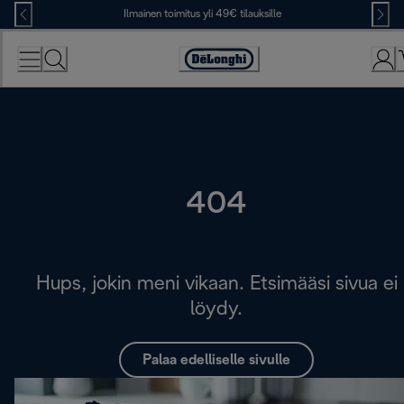
Skip
Ilmainen toimitus yli 49€ tilauksille
to
Content
Accessibility
Statement
404
Hups, jokin meni vikaan. Etsimääsi sivua ei
löydy.
Palaa edelliselle sivulle