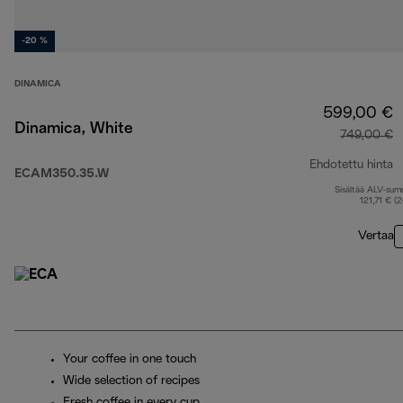
-20 %
DINAMICA
599,00 €
Dinamica, White
749,00 €
Ehdotettu hinta
ECAM350.35.W
Sisältää ALV-su
a
121,71 € (
Vertaa
Your coffee in one touch
Wide selection of recipes
Fresh coffee in every cup