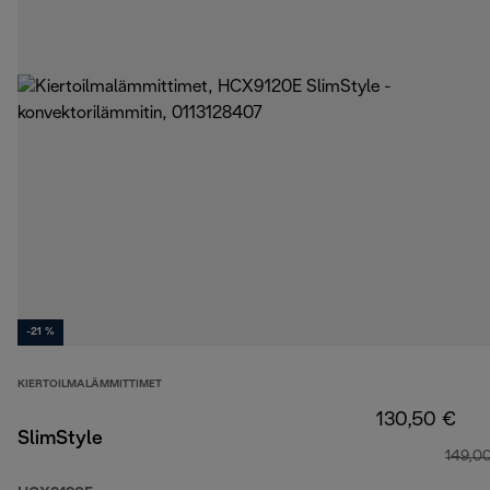
-21 %
KIERTOILMALÄMMITTIMET
130,50 €
SlimStyle
149,0