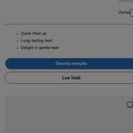
23,77 € (
Vertaa
Quick Heat up
Long-lasting heat
Delight in gentle heat
Ilmoita minulle
Lue lisää