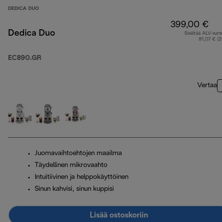
DEDICA DUO
399,00 €
Dedica Duo
Sisältää ALV-su
81,07 € (
EC890.GR
Vertaa
Juomavaihtoehtojen maailma
Täydellinen mikrovaahto
Intuitiivinen ja helppokäyttöinen
Sinun kahvisi, sinun kuppisi
Lisää ostoskoriin