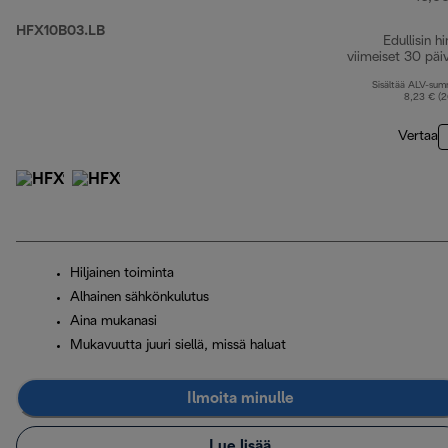
HFX10B03.LB
Edullisin hi
viimeiset 30 päi
Sisältää ALV-su
8,23 € (
Vertaa
Hiljainen toiminta
Alhainen sähkönkulutus
Aina mukanasi
Mukavuutta juuri siellä, missä haluat
Ilmoita minulle
Lue lisää