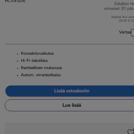
HCX9120E
Edullisin hi
viimeiset 30 päi
Sisältää ALV-su
26,52 € (
Vertaa
Konvektiovaikutus
Hi-Fi-tekniikka
Ihanteellinen mukavuus
Autom. virrankatkaisu
Lisää ostoskoriin
Lue lisää