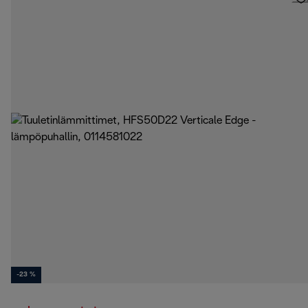
-23 %