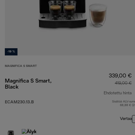
-19 %
MAGNIFICA S SMART
339,00 €
Magnifica S Smart,
419,00 €
Black
Ehdotettu hinta
ECAM230.13.B
Sisältää ALV-su
a
68,88 € (
Vertaa