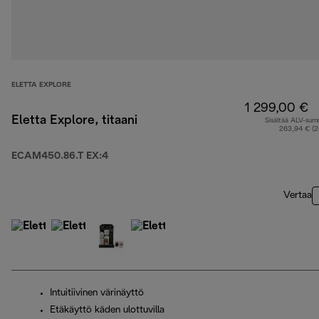
ELETTA EXPLORE
1 299,00 €
Eletta Explore, titaani
Sisältää ALV-su
263,94 € (
ECAM450.86.T EX:4
Vertaa
Intuitiivinen värinäyttö
Etäkäyttö käden ulottuvilla