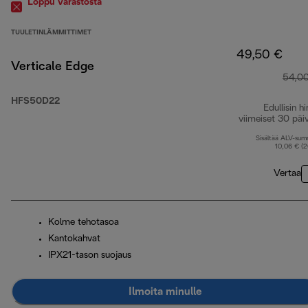
Loppu varastosta
TUULETINLÄMMITTIMET
49,50 €
Verticale Edge
54,0
HFS50D22
Edullisin hi
viimeiset 30 päi
Sisältää ALV-su
10,06 € (
Vertaa
Kolme tehotasoa
Kantokahvat
IPX21-tason suojaus
Ilmoita minulle