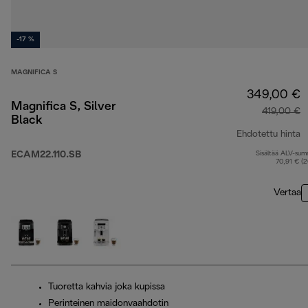
-17 %
MAGNIFICA S
349,00 €
Magnifica S, Silver
419,00 €
Black
Ehdotettu hinta
ECAM22.110.SB
Sisältää ALV-su
a
70,91 € (
Vertaa
Tuoretta kahvia joka kupissa
Perinteinen maidonvaahdotin