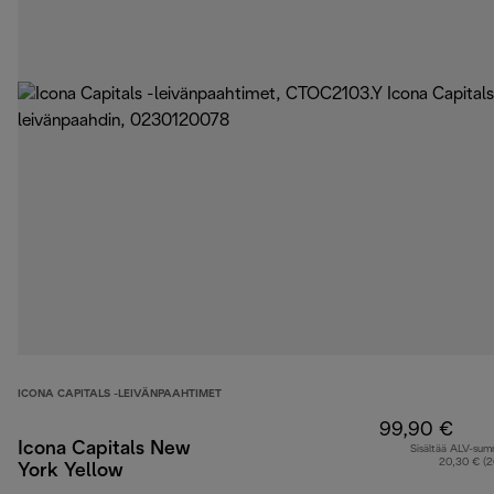
ICONA CAPITALS -LEIVÄNPAAHTIMET
99,90 €
Icona Capitals New
Sisältää ALV-su
20,30 € (
York Yellow