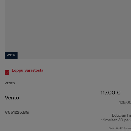
-22 %
Loppu varastosta
VENTO
117,00 €
Vento
129,0
V551225.BG
Edullisin hi
viimeiset 30 päi
Sisältää ALV-su