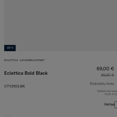
-23 %
ECLETTICA -LEIVÄNPAAHTIMET
69,00 €
Eclettica Bold Black
89,90 €
Ehdotettu hinta
CTY2103.BK
Sisältää ALV-su
a
14,02 € (
Vertaa