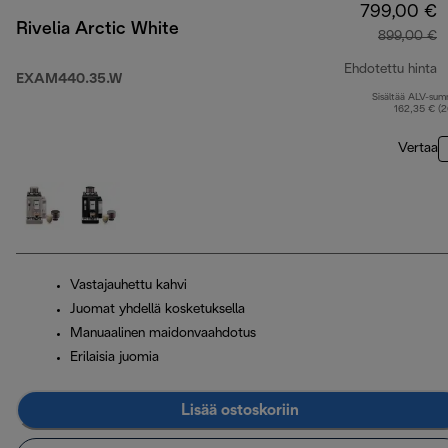
799,00 €
Rivelia Arctic White
899,00 €
Ehdotettu hinta
EXAM440.35.W
Sisältää ALV-su
a
162,35 € (
Vertaa
Vastajauhettu kahvi
Juomat yhdellä kosketuksella
Manuaalinen maidonvaahdotus
Erilaisia juomia
Lisää ostoskoriin