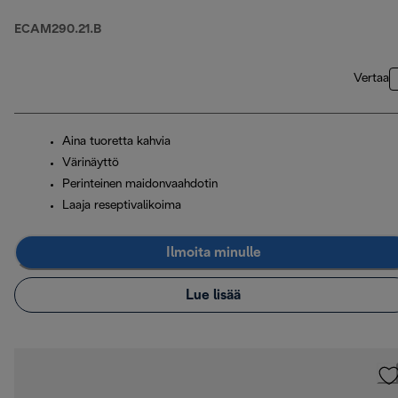
ECAM290.21.B
Vertaa
Aina tuoretta kahvia
Värinäyttö
Perinteinen maidonvaahdotin
Laaja reseptivalikoima
Ilmoita minulle
Lue lisää