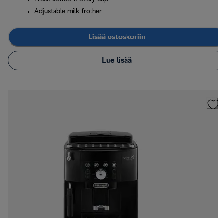
Adjustable milk frother
Lisää ostoskoriin
Lue lisää