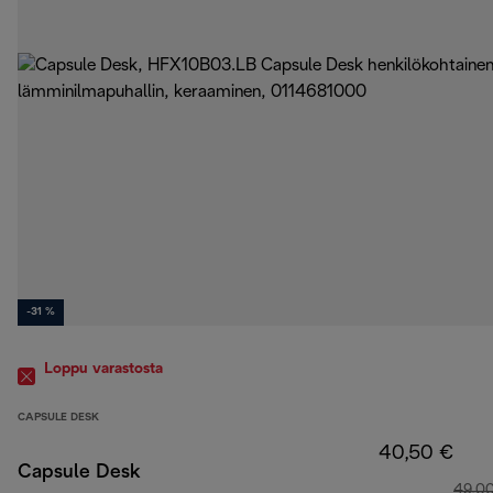
-31 %
Loppu varastosta
CAPSULE DESK
40,50 €
Capsule Desk
49,0