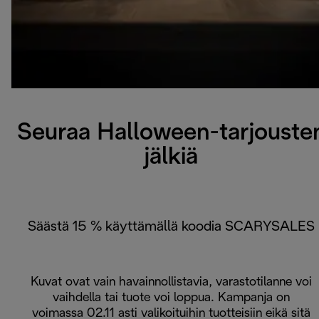
Seuraa Halloween-tarjouste
jälkiä
Säästä 15 % käyttämällä koodia SCARYSALES
Kuvat ovat vain havainnollistavia, varastotilanne voi
vaihdella tai tuote voi loppua. Kampanja on
voimassa 02.11 asti valikoituihin tuotteisiin eikä sitä