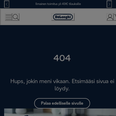
Skip
Ilmainen toimitus yli 49€ tilauksille
to
Content
Accessibility
Statement
404
Hups, jokin meni vikaan. Etsimääsi sivua ei
löydy.
Palaa edelliselle sivulle