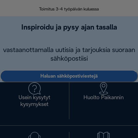
Toimitus 3-4 työpäivän kuluessa
Vap
Inspiroidu ja pysy ajan tasalla
vastaanottamalla uutisia ja tarjouksia suoraan
sähköpostiisi
Haluan sähköpostiviestejä
Usein kysytyt
Huolto Paikannin
kysymykset