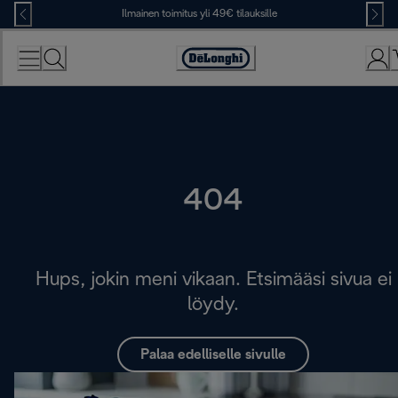
Skip
Ilmainen toimitus yli 49€ tilauksille
to
Content
Accessibility
Statement
404
Hups, jokin meni vikaan. Etsimääsi sivua ei
löydy.
Palaa edelliselle sivulle