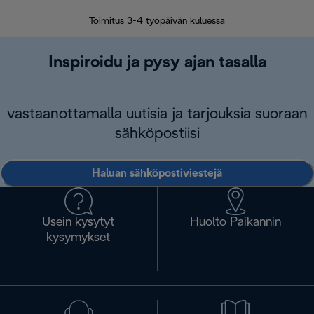
Toimitus 3-4 työpäivän kuluessa
Vap
Inspiroidu ja pysy ajan tasalla
vastaanottamalla uutisia ja tarjouksia suoraan
sähköpostiisi
Haluan sähköpostiviestejä
Usein kysytyt
Huolto Paikannin
kysymykset