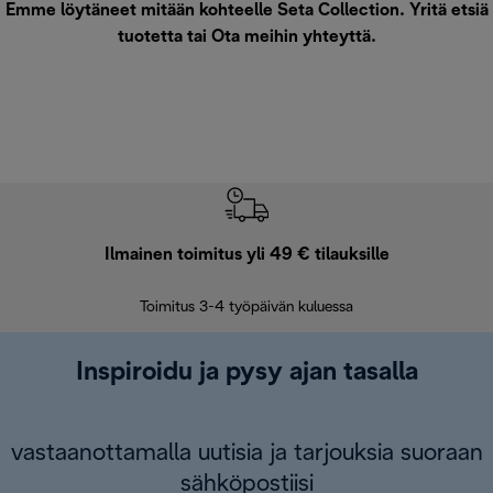
Emme löytäneet mitään kohteelle Seta Collection. Yritä etsiä
tuotetta tai
Ota meihin yhteyttä
.
Ilmainen toimitus yli 49 € tilauksille
F
Toimitus 3-4 työpäivän kuluessa
Vap
Inspiroidu ja pysy ajan tasalla
vastaanottamalla uutisia ja tarjouksia suoraan
sähköpostiisi