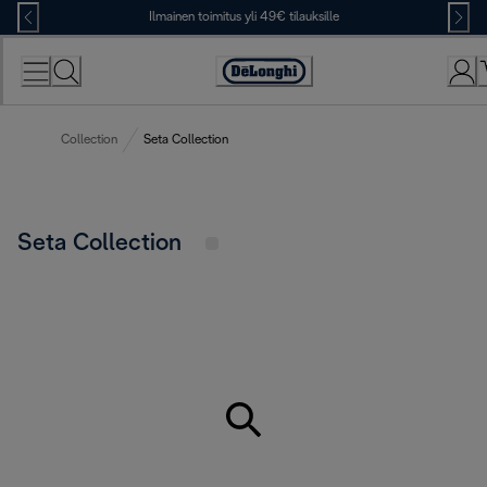
Skip
Ilmainen toimitus yli 49€ tilauksille
to
Content
Accessibility
Statement
Collection
Seta Collection
Seta Collection