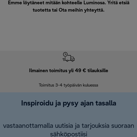
Emme löytäneet mitään kohteelle Luminosa. Yritä etsiä
tuotetta tai
Ota meihin yhteyttä
.
Ilmainen toimitus yli 49 € tilauksille
F
Toimitus 3-4 työpäivän kuluessa
Vap
Inspiroidu ja pysy ajan tasalla
vastaanottamalla uutisia ja tarjouksia suoraan
sähköpostiisi