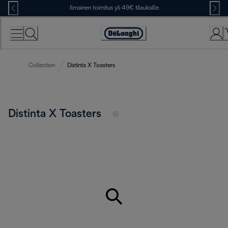
Skip
Ilmainen toimitus yli 49€ tilauksille
to
Content
Accessibility
Statement
Collection
Distinta X Toasters
Distinta X Toasters