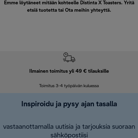
Emme löytäneet mitään kohteelle Distinta X Toasters. Yritä
etsiä tuotetta tai
Ota meihin yhteyttä
.
Ilmainen toimitus yli 49 € tilauksille
F
Toimitus 3-4 työpäivän kuluessa
Vap
Inspiroidu ja pysy ajan tasalla
vastaanottamalla uutisia ja tarjouksia suoraan
sähköpostiisi