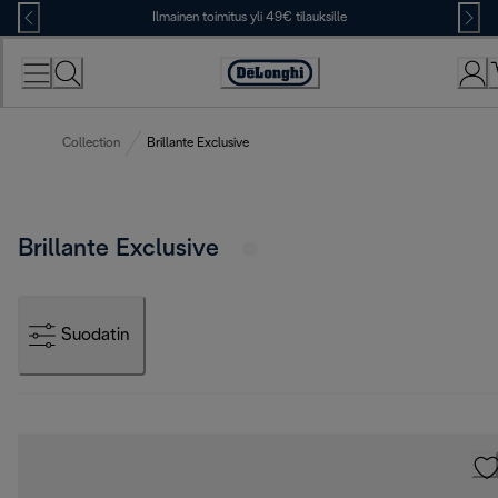
Skip
Ilmainen toimitus yli 49€ tilauksille
to
Content
Accessibility
Statement
Collection
Brillante Exclusive
Brillante Exclusive
Suodatin