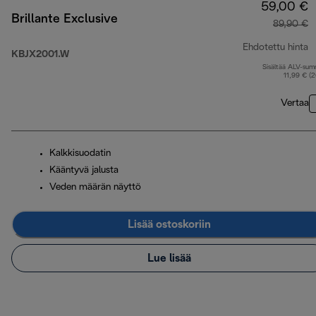
59,00 €
Brillante Exclusive
89,90 €
Ehdotettu hinta
KBJX2001.W
Sisältää ALV-su
a
11,99 € (
Vertaa
Kalkkisuodatin
Kääntyvä jalusta
Veden määrän näyttö
Lisää ostoskoriin
Lue lisää