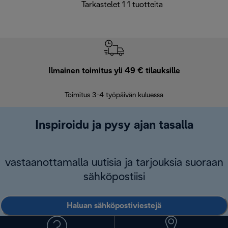
Tarkastelet 1 1 tuotteita
Ilmainen toimitus yli 49 € tilauksille
F
Toimitus 3-4 työpäivän kuluessa
Vap
Inspiroidu ja pysy ajan tasalla
vastaanottamalla uutisia ja tarjouksia suoraan
sähköpostiisi
Haluan sähköpostiviestejä