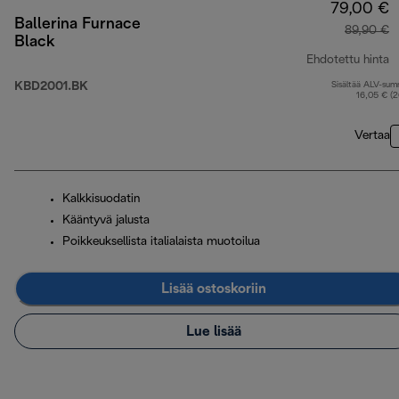
79,00 €
Ballerina Furnace
89,90 €
Black
Ehdotettu hinta
KBD2001.BK
Sisältää ALV-su
a
16,05 € (
Vertaa
Kalkkisuodatin
Kääntyvä jalusta
Poikkeuksellista italialaista muotoilua
Lisää ostoskoriin
Lue lisää