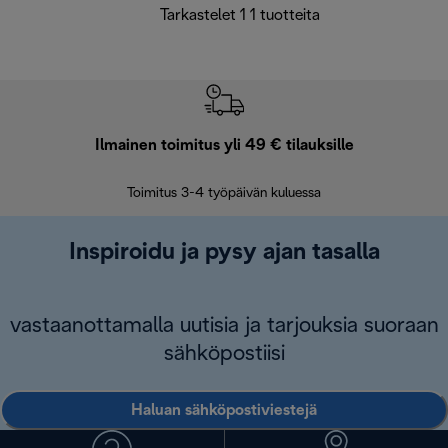
Tarkastelet 1 1 tuotteita
Ilmainen toimitus yli 49 € tilauksille
F
Toimitus 3-4 työpäivän kuluessa
Vap
Inspiroidu ja pysy ajan tasalla
vastaanottamalla uutisia ja tarjouksia suoraan
sähköpostiisi
Haluan sähköpostiviestejä