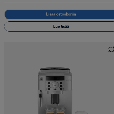
Lisää ostoskoriin
Lue lisää