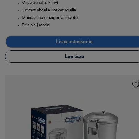
Vastajauhettu kahvi
Juomat yhdellä kosketuksella
Manuaalinen maidonvaahdotus
Erilaisia juomia
Lisää ostoskoriin
Lue lisää