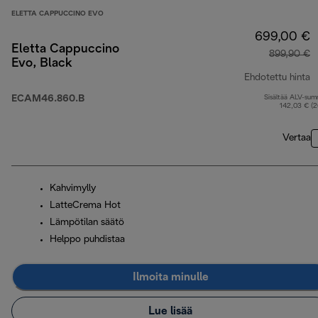
ELETTA CAPPUCCINO EVO
699,00 €
Eletta Cappuccino
899,90 €
Evo, Black
Ehdotettu hinta
ECAM46.860.B
Sisältää ALV-su
a
142,03 € (
Vertaa
Kahvimylly
LatteCrema Hot
Lämpötilan säätö
Helppo puhdistaa
Ilmoita minulle
Lue lisää