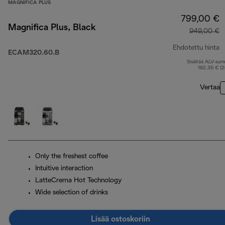
MAGNIFICA PLUS
799,00 €
Magnifica Plus, Black
949,00 €
Ehdotettu hinta
ECAM320.60.B
Sisältää ALV-su
a
162,35 € (
Vertaa
Only the freshest coffee
Intuitive interaction
LatteCrema Hot Technology
Wide selection of drinks
Lisää ostoskoriin