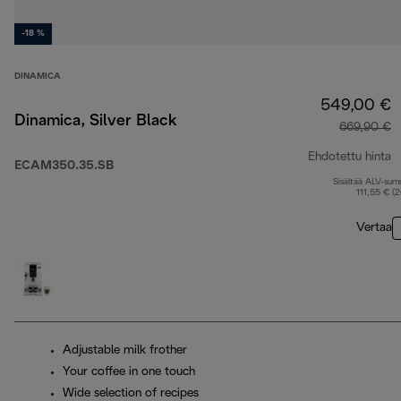
-18 %
DINAMICA
549,00 €
Dinamica, Silver Black
669,90 €
Ehdotettu hinta
ECAM350.35.SB
Sisältää ALV-su
a
111,55 € (
Vertaa
Adjustable milk frother
Your coffee in one touch
Wide selection of recipes