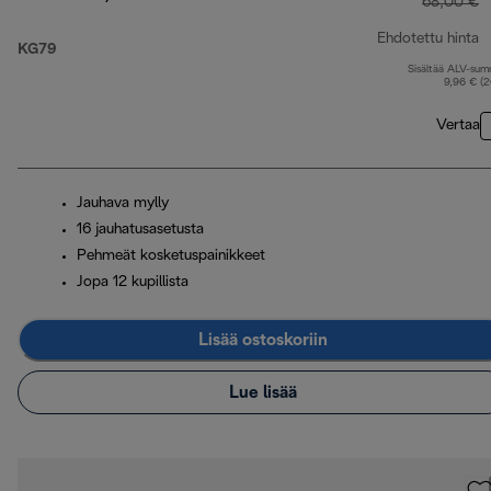
68,00 €
Ehdotettu hinta
KG79
Sisältää ALV-su
a
9,96 € (
Vertaa
Jauhava mylly
16 jauhatusasetusta
Pehmeät kosketuspainikkeet
Jopa 12 kupillista
Lisää ostoskoriin
Lue lisää