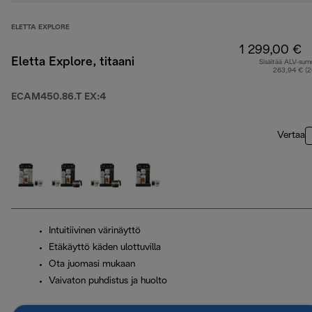
ELETTA EXPLORE
1 299,00 €
Eletta Explore, titaani
Sisältää ALV-su
263,94 € (
ECAM450.86.T EX:4
Vertaa
Intuitiivinen värinäyttö
Etäkäyttö käden ulottuvilla
Ota juomasi mukaan
Vaivaton puhdistus ja huolto