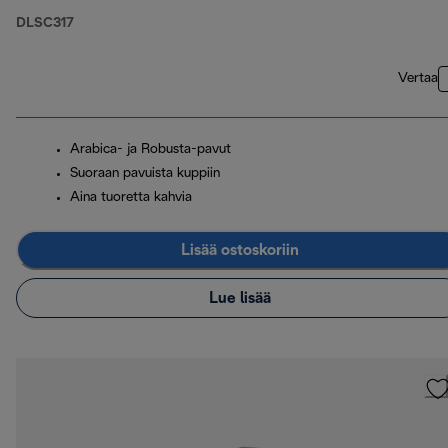
Cappuccino-laseja ja
DLSC317
vedensuodattimen
Vertaa
Arabica- ja Robusta-pavut
Suoraan pavuista kuppiin
Aina tuoretta kahvia
Lisää ostoskoriin
Lue lisää