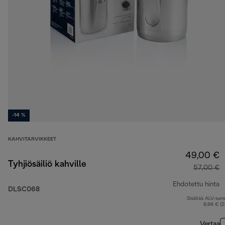
-14 %
KAHVITARVIKKEET
49,00 €
Tyhjiösäiliö kahville
57,00 €
Ehdotettu hinta
DLSC068
Sisältää ALV-su
a
9,96 € (
Vertaa