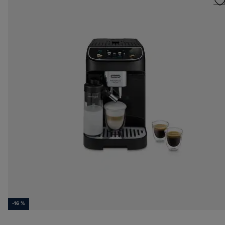
-16 %