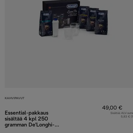
KAHVIPAVUT
49,00 €
Essential-pakkaus
Sisältää ALV-su
5,83 € (
sisältää 4 kpl 250
gramman De'Longhi-
kahvipapuja, 2 kpl