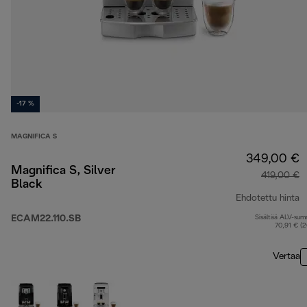
-17 %
MAGNIFICA S
349,00 €
Magnifica S, Silver
419,00 €
Black
Ehdotettu hinta
ECAM22.110.SB
Sisältää ALV-su
a
70,91 € (
Vertaa