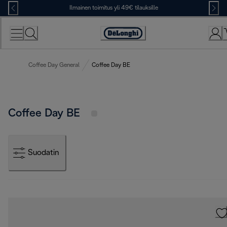
Skip
Ilmainen toimitus yli 49€ tilauksille
to
Content
Accessibility
Statement
Coffee Day General
Coffee Day BE
Coffee Day BE
Suodatin