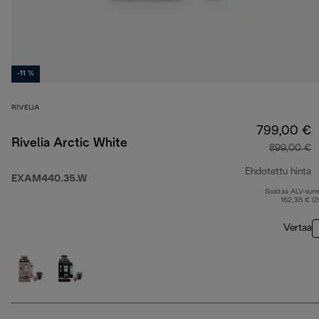
-11 %
RIVELIA
799,00 €
Rivelia Arctic White
899,00 €
Ehdotettu hinta
EXAM440.35.W
Sisältää ALV-su
a
162,35 € (
Vertaa