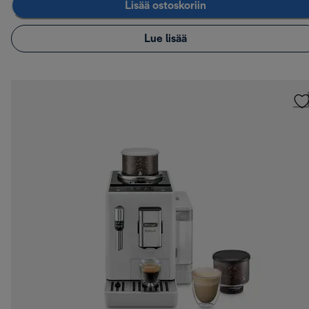
Lisää ostoskoriin
Lue lisää