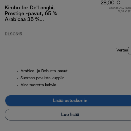
28,00 €
Kimbo for De'Longhi,
Sisältää ALV-su
5,69 € (
Prestige -pavut, 65 %
Arabicaa 35 %
Robustaa, 1 kg
DLSC615
Vertaa
Arabica- ja Robusta-pavut
Suoraan pavuista kuppiin
Aina tuoretta kahvia
Lisää ostoskoriin
Lue lisää