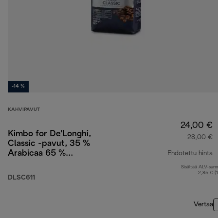
-14 %
KAHVIPAVUT
24,00 €
Kimbo for De'Longhi,
28,00 €
Classic -pavut, 35 %
Arabicaa 65 %
Ehdotettu hinta
Robustaa, 1 kg
Sisältää ALV-su
a
2,85 € (
DLSC611
Vertaa