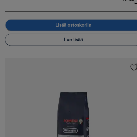
Lisää ostoskoriin
Lue lisää