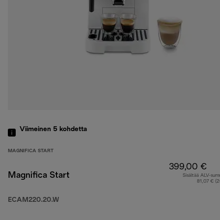
Viimeinen 5
kohdetta
MAGNIFICA START
399,00 €
Magnifica Start
Sisältää ALV-su
81,07 € (
ECAM220.20.W