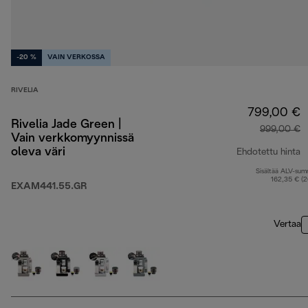
-20 %
VAIN VERKOSSA
RIVELIA
799,00 €
Rivelia Jade Green |
999,00 €
Vain verkkomyynnissä
oleva väri
Ehdotettu hinta
Sisältää ALV-su
a
162,35 € (
EXAM441.55.GR
Vertaa