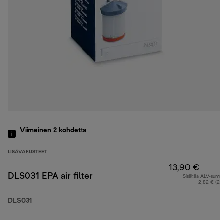
Viimeinen 2
kohdetta
LISÄVARUSTEET
13,90 €
DLS031 EPA air filter
Sisältää ALV-su
2,82 € (
DLS031