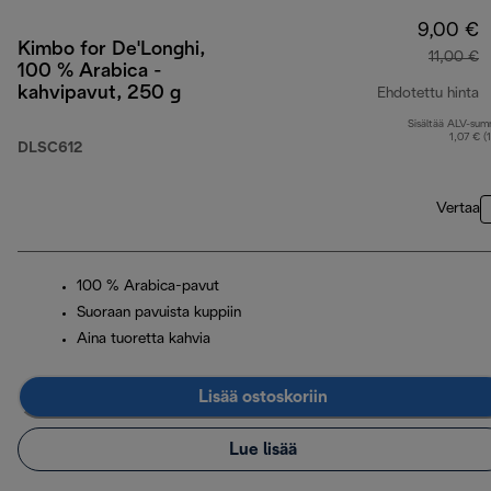
9,00 €
Kimbo for De'Longhi,
11,00 €
100 % Arabica -
kahvipavut, 250 g
Ehdotettu hinta
Sisältää ALV-su
a
1,07 € (
DLSC612
Vertaa
100 % Arabica-pavut
Suoraan pavuista kuppiin
Aina tuoretta kahvia
Lisää ostoskoriin
Lue lisää