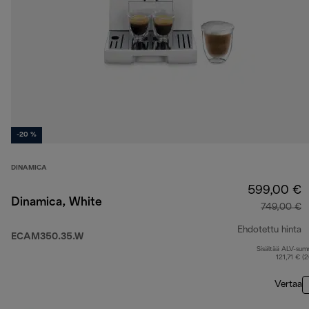
-20 %
DINAMICA
599,00 €
Dinamica, White
749,00 €
Ehdotettu hinta
ECAM350.35.W
Sisältää ALV-su
a
121,71 € (
Vertaa