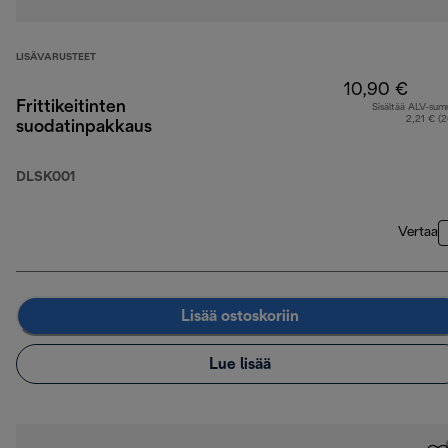
LISÄVARUSTEET
10,90 €
Frittikeitinten
Sisältää ALV-su
2,21 € (
suodatinpakkaus
DLSK001
Vertaa
Lisää ostoskoriin
Lue lisää