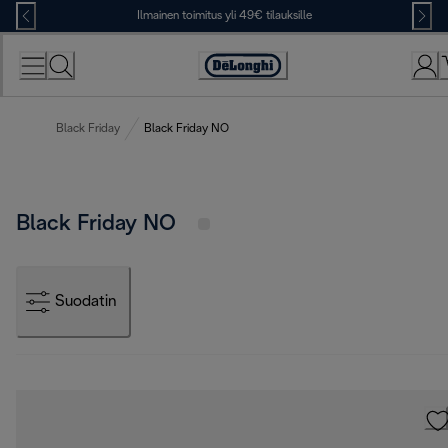
Skip
Ilmainen toimitus yli 49€ tilauksille
to
Content
Accessibility
Statement
Black Friday
Black Friday NO
Black Friday NO
Suodatin