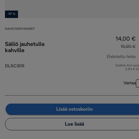
-17 %
KAHVITARVIKKEET
14,00 €
Säiliö jauhetulle
16,90 €
kahville
Ehdotettu hinta
DLSC305
Sisältää ALV-su
a
2,84 € (
Vertaa
Lisää ostoskoriin
Lue lisää