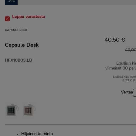
-31 %
Loppu varastosta
CAPSULE DESK
40,50 €
Capsule Desk
49,0
HFX10B03.LB
Edullisin hi
viimeiset 30 päi
Sisältää ALV-su
8,23 € (
Vertaa
Hiljainen toiminta