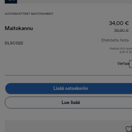
AUTOMAATTISET MAITOKANNUT
34,00 €
Maitokannu
39,90 €
Ehdotettu hinta
DLSC022
Sisältää ALV-su
a
6,91 € (
Vertaa
Lisää ostoskoriin
Lue lisää