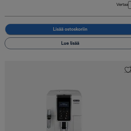
Vertaa
Lisää ostoskoriin
Lue lisää