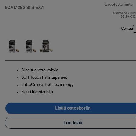
Ehdotettu hinta
ECAM292.81.B EX:1
Sisältää ALV-su
a
95,29 € (
Vertaa
Aina tuoretta kahvia
Soft Touch hallintapaneeli
LatteCrema Hot Technology
Nauti klassikoista
Lisää ostoskoriin
Lue lisää