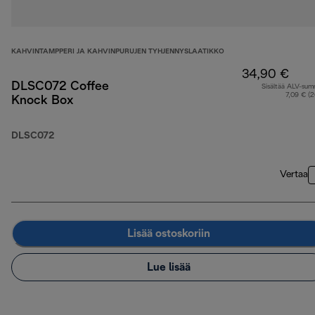
KAHVINTAMPPERI JA KAHVINPURUJEN TYHJENNYSLAATIKKO
34,90 €
DLSC072 Coffee
Sisältää ALV-su
7,09 € (
Knock Box
DLSC072
Vertaa
Lisää ostoskoriin
Lue lisää