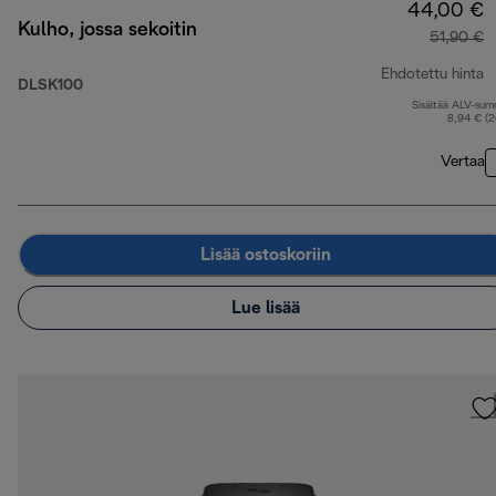
44,00 €
Kulho, jossa sekoitin
51,90 €
Ehdotettu hinta
DLSK100
Sisältää ALV-su
a
8,94 € (
Vertaa
Lisää ostoskoriin
Lue lisää