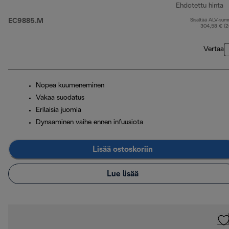
Ehdotettu hinta
EC9885.M
Sisältää ALV-su
a
304,58 € (
Vertaa
Nopea kuumeneminen
Vakaa suodatus
Erilaisia juomia
Dynaaminen vaihe ennen infuusiota
Lisää ostoskoriin
Lue lisää