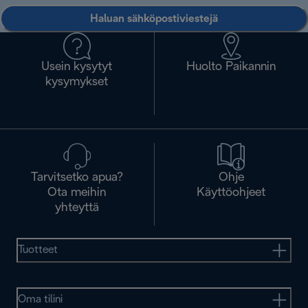
Haluan sähköpostiviestejä
Usein kysytyt
Huolto Paikannin
kysymykset
Tarvitsetko apua?
Ohje
Ota meihin
Käyttöohjeet
yhteyttä
Tuotteet
Oma tilini