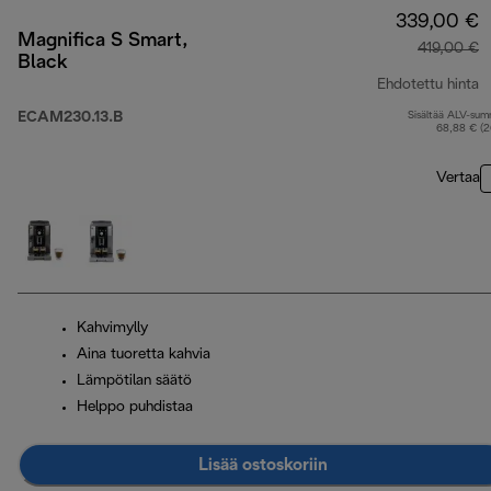
339,00 €
Magnifica S Smart,
419,00 €
Black
Ehdotettu hinta
ECAM230.13.B
Sisältää ALV-su
a
68,88 € (
Vertaa
Kahvimylly
Aina tuoretta kahvia
Lämpötilan säätö
Helppo puhdistaa
Lisää ostoskoriin