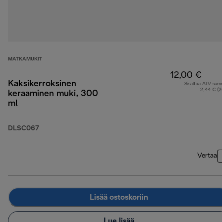
MATKAMUKIT
12,00 €
Kaksikerroksinen
Sisältää ALV-su
2,44 € (
keraaminen muki, 300
ml
DLSC067
Vertaa
Lisää ostoskoriin
Lue lisää