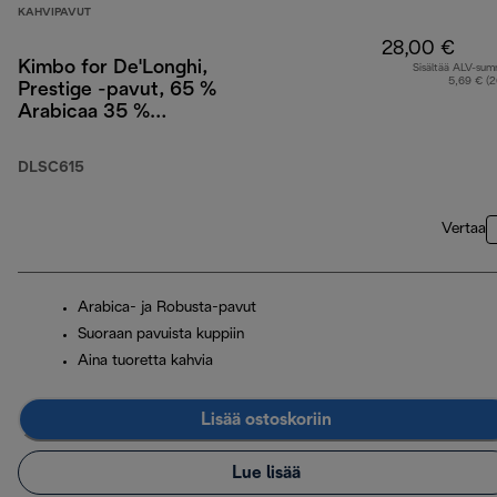
KAHVIPAVUT
28,00 €
Kimbo for De'Longhi,
Sisältää ALV-su
5,69 € (
Prestige -pavut, 65 %
Arabicaa 35 %
Robustaa, 1 kg
DLSC615
Vertaa
Arabica- ja Robusta-pavut
Suoraan pavuista kuppiin
Aina tuoretta kahvia
Lisää ostoskoriin
Lue lisää