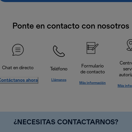
Ponte en contacto con nosotros
Centr
Formulario
Chat en directo
Teléfono
serv
de contacto
autori
Contáctanos ahora
Llámanos
Más información
Más info
¿NECESITAS CONTACTARNOS?