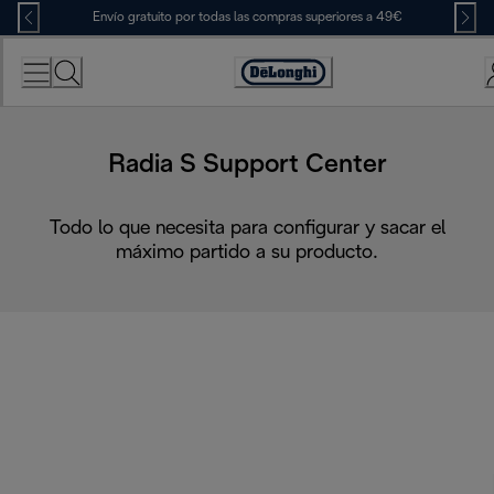
Skip
Envío gratuito por todas las compras superiores a 49€
to
Content
Accessibility
Statement
Radia S Support Center
Todo lo que necesita para configurar y sacar el
máximo partido a su producto.