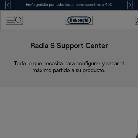
Skip
Envío gratuito por todas las compras superiores a 49€
to
Content
Accessibility
Statement
Radia S Support Center
Todo lo que necesita para configurar y sacar el
máximo partido a su producto.