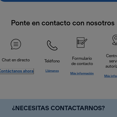
Ponte en contacto con nosotros
Centr
Formulario
Chat en directo
Teléfono
serv
de contacto
autori
Contáctanos ahora
Llámanos
Más información
Más info
¿NECESITAS CONTACTARNOS?