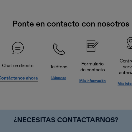
Ponte en contacto con nosotros
Centr
Formulario
Chat en directo
Teléfono
serv
de contacto
autori
Contáctanos ahora
Llámanos
Más información
Más info
¿NECESITAS CONTACTARNOS?