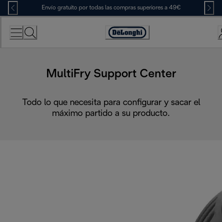
Skip
Envío gratuito por todas las compras superiores a 49€
to
Content
Accessibility
Statement
MultiFry Support Center
Todo lo que necesita para configurar y sacar el
máximo partido a su producto.