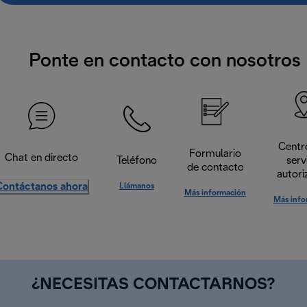
Ponte en contacto con nosotros
Centr
Formulario
Chat en directo
Teléfono
serv
de contacto
autori
Contáctanos ahora
Llámanos
Más información
Más info
¿NECESITAS CONTACTARNOS?