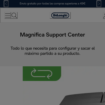
Skip
Envío gratuito por todas las compras superiores a 49€
to
Content
Accessibility
Statement
Magnifica Support Center
Todo lo que necesita para configurar y sacar el
máximo partido a su producto.